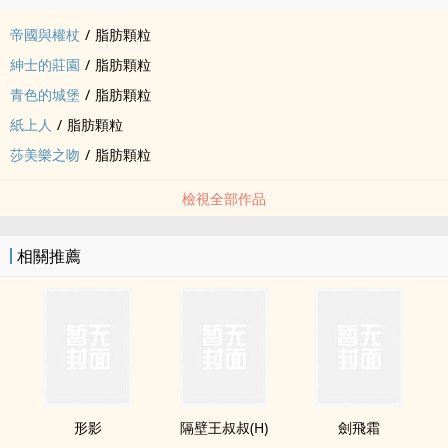
帝國與權杖
/
脂肪顆粒
紳士的莊園
/
脂肪顆粒
青色的城堡
/
脂肪顆粒
紙上人
/
脂肪顆粒
莎美樂之吻
/
脂肪顆粒
檢視全部作品
相關推薦
形影
隔壁王叔叔(H)
劍飛霜