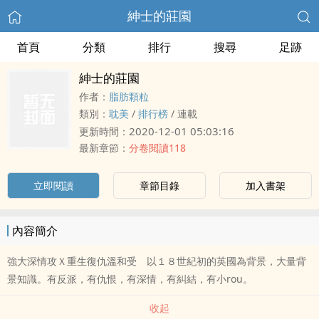
紳士的莊園
首頁
分類
排行
搜尋
足跡
紳士的莊園
作者：
脂肪顆粒
類別：
耽美
/
排行榜
/
連載
2020-12-01 05:03:16
更新時間：
最新章節：
分卷閱讀118
立即閱讀
章節目錄
加入書架
內容簡介
強大深情攻Ｘ重生復仇溫和受 以１８世紀初的英國為背景，大量背
景知識。有反派，有仇恨，有深情，有糾結，有小rou。
收起