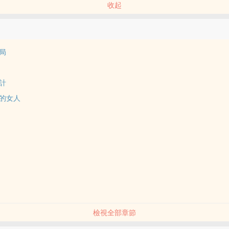
收起
結局
人計
害的女人
檢視全部章節