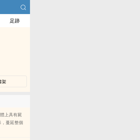
足跡
書架
屍體上具有屍
毒，蔓延整個