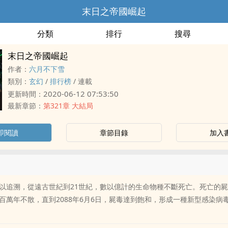
末日之帝國崛起
分類
排行
搜尋
末日之帝國崛起
作者：
六月不下雪
類別：
玄幻
/
排行榜
/
連載
2020-06-12 07:53:50
更新時間：
最新章節：
第321章 大結局
即閱讀
章節目錄
加入
以追溯，從遠古世紀到21世紀，數以億計的生命物種不斷死亡。死亡的
百萬年不散，直到2088年6月6日，屍毒達到飽和，形成一種新型感染病