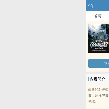
首頁
立
內容簡介
生命的起源難
毒，這種屍毒
星球。