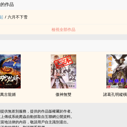
雪的作品
起
/
六月不下雪
檢視全部作品
萬古龍婿
傲神無雙
諸葛孔明縱
網提供無差別服務，提供的作品版權屬於作者。
友上傳或系統爬蟲自動抓取自互聯網公開資料。
應當地法律的內容，敬請用戶自主識別退出。