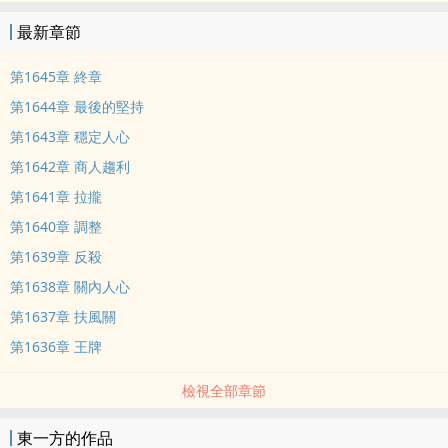
最新章節
第1645章 終章
第1644章 最後的堅持
第1643章 穩定人心
第1642章 商人趨利
第1641章 拉攏
第1640章 調整
第1639章 反殺
第1638章 關內人心
第1637章 扶風關
第1636章 王牌
檢視全部章節
東一方的作品