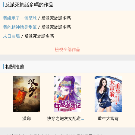
反派死於話多嗎的作品
我繼承了一個星球
/
反派死於話多嗎
我的精神體是隻筆
/
反派死於話多嗎
末日農場
/
反派死於話多嗎
檢視全部作品
相關推薦
漢鄉
快穿之炮灰女配逆襲記
重生大富翁