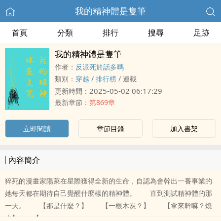
我的精神體是隻筆
首頁
分類
排行
搜尋
足跡
我的精神體是隻筆
作者：
反派死於話多嗎
類別：
穿越
/
排行榜
/
連載
2025-05-02 06:17:29
更新時間：
最新章節：
第869章
立即閱讀
章節目錄
加入書架
內容簡介
猝死的漫畫家陽萊在星際獲得全新的生命，自認為會幹出一番事業的
她每天都在期待自己覺醒什麼樣的精神體。 直到測試精神體的那
一天。 【那是什麼？】 【一根木炭？】 【拿來幹嘛？燒
火】 【……