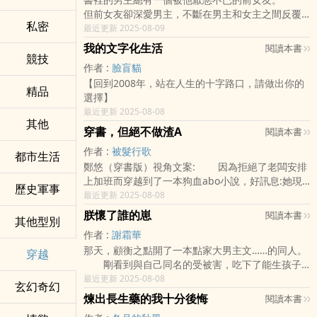
但前女友卻深愛男主，不斷在男主和女主之間反覆
私密
橫跳作妖，最後不是眾叛親離就是非死即傷，慘得
最近更新 2025-08-09
一批。 陸央的任務很簡單，就是拿到鉅額分手
我的文字化生活
閱讀本書
費瀟灑走人。
競技
作者 :
臉盲貓
【回到2008年，站在人生的十字路口，請做出你的
精品
選擇】
最近更新 2025-08-08
其他
穿書，但絕不做渣A
閱讀本書
作者 :
被髮行歌
都市生活
鄭悠（穿書版）視角文案: 因為拒絕了老闆安排
上加班而穿越到了一本狗血abo小說，好訊息:她現
歷史軍事
在成了總裁。壞訊息:如果崩人設會受到懲罰。
最近更新 2025-08-08
就這樣，鄭悠在系統的督促下，對公司業務不管不
朕懷了誰的崽
閱讀本書
其他型別
顧，每天沉浸式
作者 :
謝霜華
那天，顧衡之點開了一本點家大男主文……的同人。
穿越
剛看到與自己同名的受被害，吃下了能生孩子
的藥，一睜眼他穿到了原著中肩不能扛，手不能
最近更新 2025-08-08
玄幻奇幻
提，成天泡在藥罐子裡的炮灰草包病美人皇帝身
煉出長生藥的我十分後悔
閱讀本書
上。 昏昏沉沉中顧