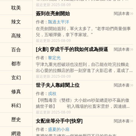
全。有忠犬，萌獸，靈器，智鬥，闖關……等各種元
最近更新 2025-08-09
耽美
素。（穿越未來，劇情為
簽到在亮劍開始
閱讀本書
​辣‎文​
作者 :
飄過太平洋
在亮劍開始簽到，軍火太多了。“老李咱們商量個事
兒，五噸彈藥，拿下李家坡。”
­‎高‌辣‎​
最近更新 2025-08-09
[火影] 穿成千手的我如何成為掛逼
百合
閱讀本書
作者 :
黎定光
都市
宇津九重光想破頭也沒想到，自己能在吃完拉麵走
出心愛的拉麵店的那一刻穿進了火影忍者，還成了
一名普通千手——父母分別來自漩渦和千手的經典
最近更新 2025-08-09
玄幻
配置的那種。 他躺在木葉醫院的嬰兒床裡看了
世子夫人靠緋聞上位
閱讀本書
看為了避開公文特意
修真
作者 :
戎枝
【明豔毒舌（雙標）大小姐vs吵架總是吵不贏的傲
科幻
嬌世子爺】 初入職場的社畜宋雲舒，因連續多
日加班不幸猝死，結果意外穿越到大魏朝丞相府唯
最近更新 2025-08-09
一的嫡女身上。 穿成高門貴女，宋雲舒的日子
歷史
女配坐等分手中[快穿]
閱讀本書
過得可謂如魚得水
作者 :
盛夏的小扇
網遊
書裡的男主總有一個被他厭惡不已的前女友。