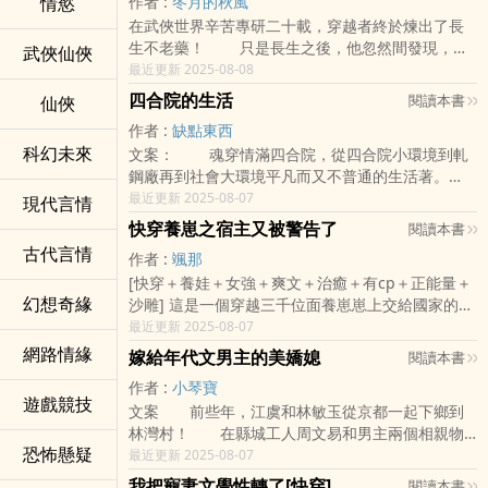
情慾
作者 :
冬月的秋風
在武俠世界辛苦專研二十載，穿越者終於煉出了長
生不老藥！ 只是長生之後，他忽然間發現，這
武俠仙俠
個表面上的武俠世界貌似有點離譜…… “他姥姥
最近更新 2025-08-08
的！武功就武功，怎麼冒出妖怪來了？ ” 某長
四合院的生活
閱讀本書
仙俠
生不老的穿越者看
作者 :
缺點東西
科幻未來
文案： 魂穿情滿四合院，從四合院小環境到軋
鋼廠再到社會大環境平凡而又不普通的生活著。
本書沒有那麼多的戾氣，有算計，有鬥爭，人
最近更新 2025-08-07
現代言情
物智商線上。劇情有趣。 標籤：穿越 系統流 輕
快穿養崽之宿主又被警告了
閱讀本書
鬆
古代言情
作者 :
颯那
[快穿＋養娃＋女強＋爽文＋治癒＋有cp＋正能量＋
幻想奇緣
沙雕] 這是一個穿越三千位面養崽崽上交給國家的故
事。 什麼？我的白富美閨女上趕著要去給人當惡毒
最近更新 2025-08-07
女配？ 代表國家拿獎拿到
網路情緣
嫁給年代文男主的美嬌媳
閱讀本書
作者 :
小琴寶
遊戲競技
文案 前些年，江虞和林敏玉從京都一起下鄉到
林灣村！ 在縣城工人周文易和男主兩個相親物
恐怖懸疑
件中，林敏玉毫不猶豫選擇嫁去縣城周家，而對著
最近更新 2025-08-07
賀家來的媒婆隨口一句：“江虞人不錯！” 江虞也
我把寵妻文學性轉了[快穿]
閱讀本書