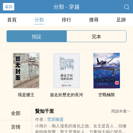
分類 - 穿越
返回
首頁
分類
排行
搜尋
足跡
預設
完本
我是腰王
遊走於歷史的長河
空戰極限
賢知千里
閱讀本書
全部
作者 :
雪原幽靈
小簡介：兩人漫長的進化之旅。女主是盲人，但擁
言情
有特殊視覺；男主是濁化人，力量強大卻心智不