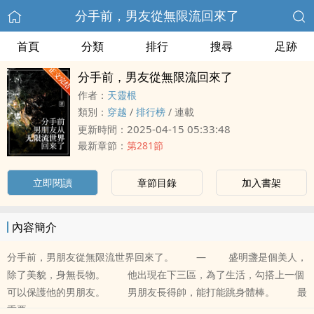
分手前，男友從無限流回來了
首頁
分類
排行
搜尋
足跡
分手前，男友從無限流回來了
作者：
天靈根
類別：
穿越
/
排行榜
/
連載
2025-04-15 05:33:48
更新時間：
最新章節：
第281節
立即閱讀
章節目錄
加入書架
內容簡介
分手前，男朋友從無限流世界回來了。 — 盛明盞是個美人，
除了美貌，身無長物。 他出現在下三區，為了生活，勾搭上一個
可以保護他的男朋友。 男朋友長得帥，能打能跳身體棒。 最
重要