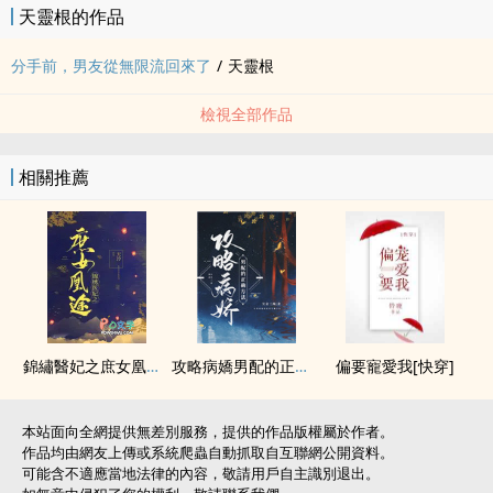
天靈根的作品
分手前，男友從無限流回來了
/
天靈根
檢視全部作品
相關推薦
錦繡醫妃之庶女凰途楚千塵
攻略病嬌男配的正確方法
偏要寵愛我[快穿]
本站面向全網提供無差別服務，提供的作品版權屬於作者。
作品均由網友上傳或系統爬蟲自動抓取自互聯網公開資料。
可能含不適應當地法律的內容，敬請用戶自主識別退出。