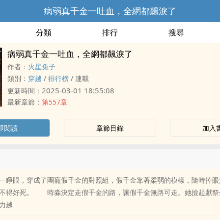
病弱真千金一吐血，全網都飆淚了
分類
排行
搜尋
病弱真千金一吐血，全網都飆淚了
作者：
火星兔子
類別：
穿越
/
排行榜
/
連載
2025-03-01 18:55:08
更新時間：
最新章節：
第557章
即閱讀
章節目錄
加入
一睜眼，穿成了團寵假千金的對照組，假千金靠著柔弱的模樣，隨時掉眼
不得好死。 時淼決定走假千金的路，讓假千金無路可走。她撿起獻祭
力越