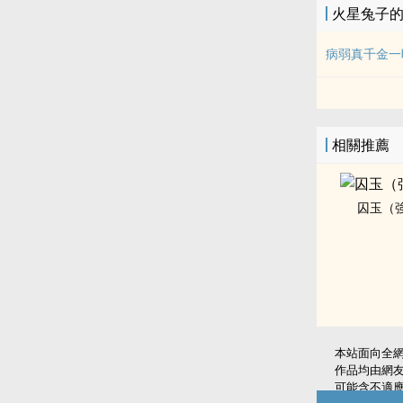
火星兔子
病弱真千金一
相關推薦
囚玉（強
本站面向全
作品均由網
可能含不適