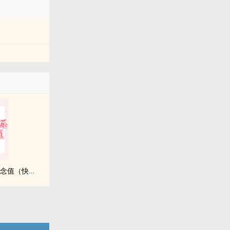
我靠做愛淨化反派惡念值（快穿）