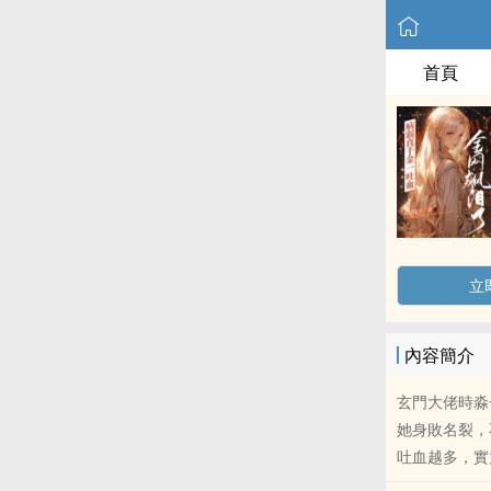
首頁
立
內容簡介
玄門大佬時淼
她身敗名裂，
吐血越多，實