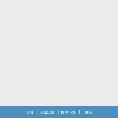
首頁
閱讀記錄
搜尋小說
頂部