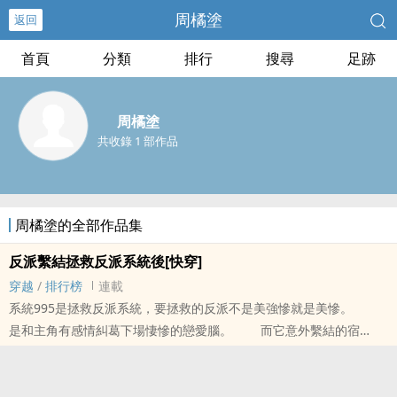
周橘塗
返回
首頁
分類
排行
搜尋
足跡
周橘塗
共收錄 1 部作品
周橘塗的全部作品集
反派繫結拯救反派系統後[快穿]
穿越
/
排行榜
連載
系統995是拯救反派系統，要拯救的反派不是美強慘就是美慘。
是和主角有感情糾葛下場悽慘的戀愛腦。 而它意外繫結的宿
主……全都是理智又沒有心的事業腦大反派。 當宿主得知作為反
派的他要去拯救