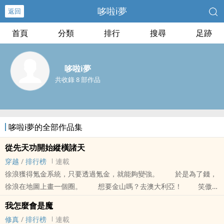
哆啦i夢
返回
首頁
分類
排行
搜尋
足跡
哆啦i夢
共收錄 8 部作品
哆啦i夢的全部作品集
從先天功開始縱橫諸天
穿越
/
排行榜
連載
徐浪獲得氪金系統，只要透過氪金，就能夠變強。 於是為了錢，
徐浪在地圖上畫一個圈。 想要金山嗎？去澳大利亞！ 笑傲世
界轟轟烈烈的大航海開始了！
我怎麼會是魔
修真
/
排行榜
連載