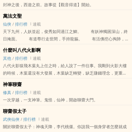
封神之後，西遊之前。故事從【觀音得道】開始。
萬法文聖
仙俠
/
排行榜
連載
天下九州，人妖並起，俊秀如同過江之鯽。 有妖神獨困深山，終
日掩面。 有道尊行走世間，手持龍軀。 有活佛挖心掏肺，濟
世度人。 也有上古仙神幽居秘處，欲開天門。 時萬古大局已
什麼叫八代火影啊
至最後時
其他
/
排行榜
連載
八代火影猿飛木葉丸上任之時，給人說了一件往事。我剛到火影大樓
的時候，木葉還沒有大發展，木葉缺乏轉變，缺乏賺錢理念，更重要
的是要靠大名賞飯。大馬路，木葉不到十條，高鐵線一個都沒有，網
神筆聊齋
路是區域網，撥號網，傳個檔案都天亮了，就這樣，二十個忍者都分
修真
/
排行榜
連載
不了一個電話。我去找六代要，你猜六代怎麼說？六代說：要錢沒
一次穿越，一支神筆。鬼怪，仙神，開啟聊齋大門。
有，要命一條！你木葉丸看我腦袋值幾個錢，你就把他砍了拿去做基
建！你木葉丸有能耐做這個官，就有能耐給我變現，不然你就給我回
聊齋假太子
家和花火抱孩子去！我等的就是這句話！不到一年，木葉什麼都有
武俠仙俠
/
排行榜
連載
了，共同溝，高鐵站，即時通訊，產業鏈，手裡的傢伙好，咱們的腰
關於聊齋假太子：神魂天降，李代桃僵。你說我一個身穿者怎麼就成
桿子就硬，沒有這個家底，我敢和大筒木對著幹？