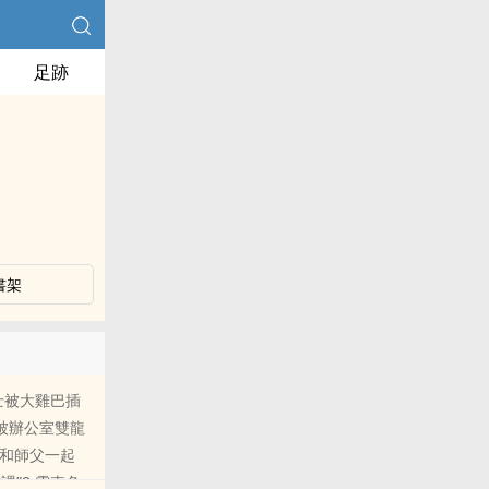
足跡
書架
護士被大雞巴插
被辦公室雙龍
受和師父一起
課”8.電車色