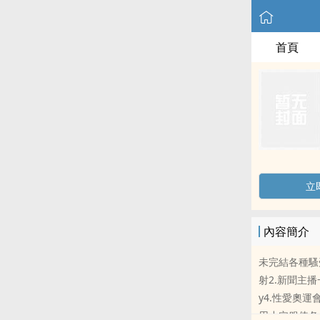
首頁
立
內容簡介
未完結各種騷受
射2.新聞主
y4.性愛奧
用­​­小​‍