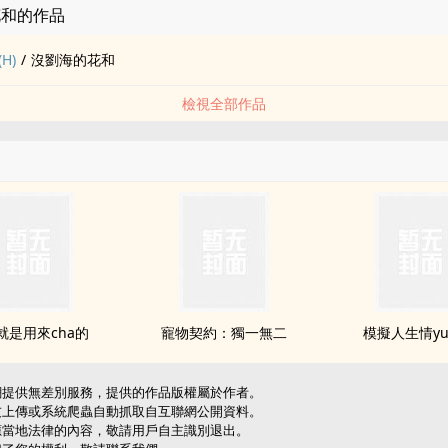
花和的作品
H)
/
沒劉海的花和
檢視全部作品
就是用來cha的
寵物契約：獨一無二
模擬人生情y
網提供無差別服務，提供的作品版權屬於作者。
友上傳或系統爬蟲自動抓取自互聯網公開資料。
應當地法律的內容，敬請用戶自主識別退出。