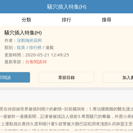
騷穴插入特集(H)
分類
排行
搜尋
騷穴插入特集(H)
作者：
沒劉海的花和
類別：
耽美
/
排行榜
/
連載
2020-05-21 12:49:25
更新時間：
最新章節：
分卷閱讀38
即閱讀
章節目錄
加入
在掉節操世界​‍‌被‍‌插‎到噴汁的劇情~目前腦洞有：1.專治腫雞雞的醫生
播一邊被幹一邊播新聞，記者被被採訪人插射3.專賣騷穴的餐廳，外賣小弟
運會上運動員比賽持久度和噴汁量5.獄警被大雞巴囚犯用來洩慾6.武林盟主
穴​­服侍各大派掌門7.學校上課內容就是鍛鍊騷穴，成績不好的受回家被父親親自“補