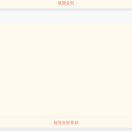
展開全部
抵在地鐵門上插射，拉到公廁射尿9.大屁股體育特長生淪為學長們的肉便器..
寫出來，全部走腎，部分走心.作者偏愛噴汁騷受，肉粗口向，請食用愉
檢視全部章節