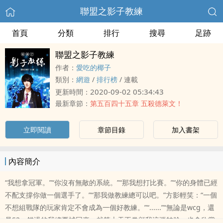
聯盟之影子教練
首頁
分類
排行
搜尋
足跡
聯盟之影子教練
作者：
愛吃的椰子
類別：
網遊
/
排行榜
/
連載
2020-09-02 05:34:43
更新時間：
最新章節：
第五百四十五章 五殺德萊文！
立即閱讀
章節目錄
加入書架
內容簡介
“我想拿冠軍。”“你沒有無敵的系統。”“那我想打比賽。”“你的身體已經
不配支撐你做一個選手了。”“那我做教練總可以吧。”方影輕笑：“一個
不想組戰隊的玩家肯定不會成為一個好教練。”“......”“無論是wcg，還
是S3，錯過的我總要補回來。就算上天不眷顧我這張帥臉，也會欣賞