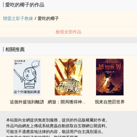
愛吃的椰子的作品
聯盟之影子教練
/
愛吃的椰子
檢視全部作品
相關推薦
這個外援強到離譜
網遊：開局獲得神級天賦
我來自懲罰世界
本站面向全網提供無差別服務，提供的作品版權屬於作者。
作品均由網友上傳或系統爬蟲自動抓取自互聯網公開資料。
可能含不適應當地法律的內容，敬請用戶自主識別退出。