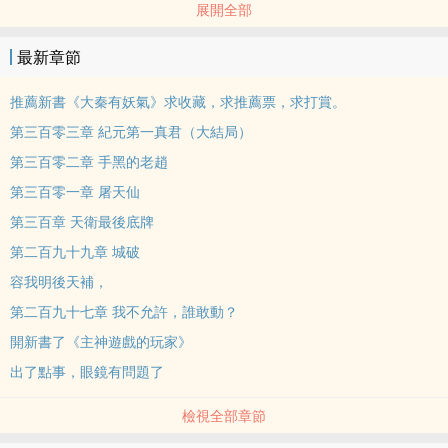
展開全部
是，自己真的是絕世坑師，專坑徒弟，絕不弄虛作假，等等，系統你
不要走，再給一次機會，就一次，看我表現，這次絕對證明我坑師的
最新章節
實力。
推薦新書《大秦有妖氣》求收藏，求推薦票，求打賞。
第三百零三章 紀元第一真君（大結局）
第三百零二章 手黑的老趙
第三百零一章 屠天仙
第三百章 天衛最後底牌
第二百九十九章 城破
容我明後天補，
第二百九十七章 我不允許，誰敢動？
開新書了《主神遊戲的玩家》
出了點事，眼鏡有問題了
檢視全部章節