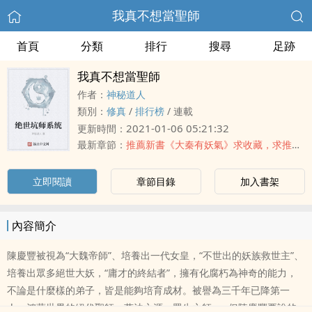
我真不想當聖師
首頁
分類
排行
搜尋
足跡
我真不想當聖師
作者：
神秘道人
類別：
修真
/
排行榜
/
連載
2021-01-06 05:21:32
更新時間：
最新章節：
推薦新書《大秦有妖氣》求收藏，求推薦票，求打賞。
立即閱讀
章節目錄
加入書架
內容簡介
陳慶豐被視為“大魏帝師”、培養出一代女皇，“不世出的妖族救世主”、
培養出眾多絕世大妖，“庸才的終結者”，擁有化腐朽為神奇的能力，
不論是什麼樣的弟子，皆是能夠培育成材。被譽為三千年已降第一
人，鴻蒙世界的絕代聖師，萬法之源，眾生之師......但陳慶豐要說的