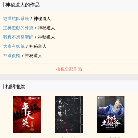
神秘道人的作品
絕世坑師系統
/
神秘道人
主神遊戲的外掛
/
神秘道人
我真不想當聖師
/
神秘道人
大秦有妖氣
/
神秘道人
神道復甦
/
神秘道人
檢視全部作品
相關推薦