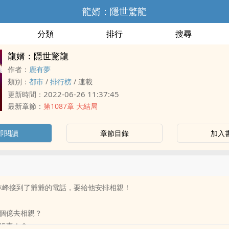
龍婿：隱世驚龍
分類
排行
搜尋
龍婿：隱世驚龍
作者：
鹿有夢
類別：
都市
/
排行榜
/
連載
2022-06-26 11:37:45
更新時間：
最新章節：
第1087章 大結局
即閱讀
章節目錄
加入
林峰接到了爺爺的電話，要給他安排相親！
個億去相親？
婚妻！？