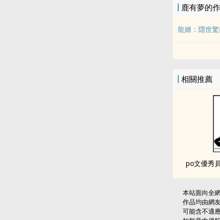
鹿有夢的
龍婿：隱世驚
相關推薦
本站面向全
作品均由網
可能含不適