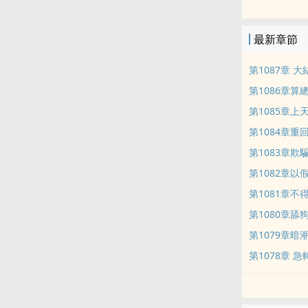
集團總裁要倒
清純明星高調
最新章節
這麼多美女，
林峰弱弱的問
第1087章 大
第1086章算
第1085章上
第1084章重
第1083章欺
第1082章以
第1081章不
第1080章舔
第1079章暗
第1078章 