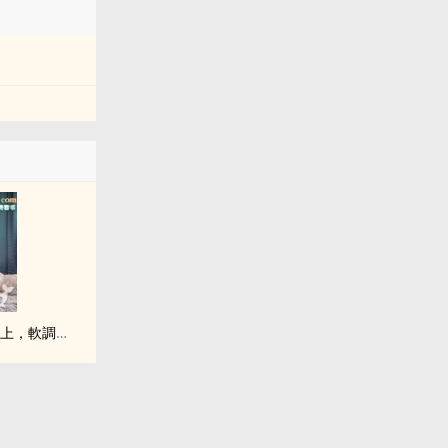
乖乖女與老變態【年上，軟調教，1v1H】