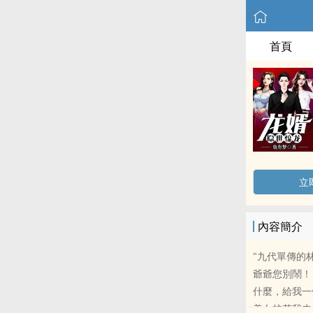
首頁
立
內容簡介
"九代單傳的
爺爺您別鬧！
什麼，給我一
美女校花我未