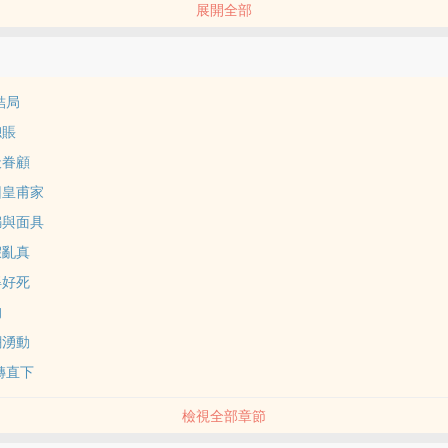
展開全部
貼？
示愛！？
林峰有點慌！
：“爺爺，還有相親的嗎？”"
結局
總賬
天眷顧
回皇甫家
騙與面具
假亂真
得好死
狗
潮湧動
急轉直下
檢視全部章節