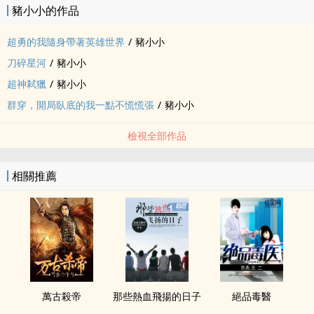
豬小小的作品
超勇的我隨身帶著英雄世界
/
豬小小
刀碎星河
/
豬小小
超神弒獵
/
豬小小
群穿，開局臥底的我一點不慌慌張
/
豬小小
檢視全部作品
相關推薦
萬古殺帝
那些熱血飛揚的日子
絕品毒醫