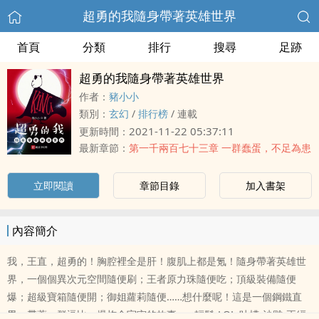
超勇的我隨身帶著英雄世界
首頁
分類
排行
搜尋
足跡
超勇的我隨身帶著英雄世界
作者：
豬小小
類別：
玄幻
/
排行榜
/
連載
2021-11-22 05:37:11
更新時間：
最新章節：
第一千兩百七十三章 一群蠢蛋，不足為患
立即閱讀
章節目錄
加入書架
內容簡介
我，王直，超勇的！胸腔裡全是肝！腹肌上都是氪！隨身帶著英雄世
界，一個個異次元空間隨便刷；王者原力珠隨便吃；頂級裝備隨便
爆；超級寶箱隨便開；御姐蘿莉隨便……想什麼呢！這是一個鋼鐵直
男，帶著一群逗比，爆炸全宇宙的故事。♂輕鬆•LOL•吐槽•沙雕•正經