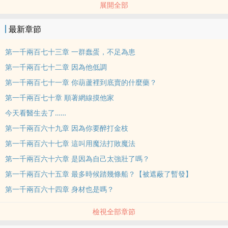
展開全部
♂本書又名《我又雙叒叕被表白了》，《氪金大佬超速踩斷了剎
車》，《這麼直的我該腫麼辦》，《天天玩遊戲的我快禿了》，《帶
最新章節
著四隻豬隊友凱蕊全場》。★☆★輕鬆搞笑，歡迎入坑★☆★≧◠◡◠≦
✌
第一千兩百七十三章 一群蠢蛋，不足為患
第一千兩百七十二章 因為他低調
第一千兩百七十一章 你葫蘆裡到底賣的什麼藥？
第一千兩百七十章 順著網線摸他家
今天看醫生去了……
第一千兩百六十九章 因為你要醉打金枝
第一千兩百六十七章 這叫用魔法打敗魔法
第一千兩百六十六章 是因為自己太強壯了嗎？
第一千兩百六十五章 最多時候踏幾條船？【被遮蔽了暫發】
第一千兩百六十四章 身材也是嗎？
檢視全部章節