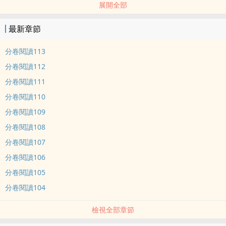
展開全部
很多苦惱。 而他成年後散發的資訊素不但能夠xi引alpha，還能夠
令beta和omega統統神魂顛倒…… 主角萬人迷，遍地修羅場，崽
最新章節
崽滿星際。 以為自己是受的攻X以為自己是攻的受 nei容標
籤： 生子 星際 未來架空 shuang文
分卷閱讀113
分卷閱讀112
分卷閱讀111
分卷閱讀110
分卷閱讀109
分卷閱讀108
分卷閱讀107
分卷閱讀106
分卷閱讀105
分卷閱讀104
檢視全部章節