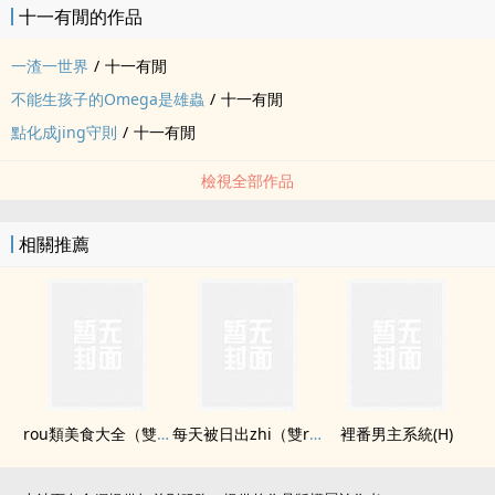
十一有閒的作品
一渣一世界
/
十一有閒
不能生孩子的Omega是雄蟲
/
十一有閒
點化成jing守則
/
十一有閒
檢視全部作品
相關推薦
rou類美食大全（雙xing）
每天被日出zhi（雙rou合集）
裡番男主系統(H)