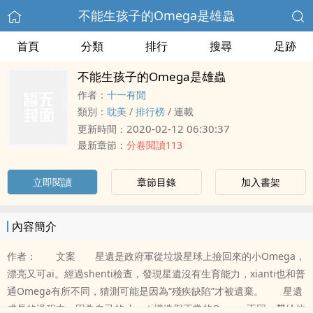
不能生孩子的Omega是雄蟲
首頁
分類
排行
搜尋
足跡
不能生孩子的Omega是雄蟲
作者：
十一有閒
類別：
​‍‎耽‍­美‎
/
排行榜
/
連載
2020-02-12 06:30:37
更新時間：
最新章節：
分卷閱讀113
立即閱讀
章節目錄
加入書架
內容簡介
作者： 文案 星遺是政府軍從垃圾星球上撿回來的小Omega，
漂亮又可ai。經過shenti檢查，發現星遺沒有生育能力，xianti也和普
通Omega有所不同，猜測可能是因為“殘疾缺陷”才被遺棄。 星遺
成長的過程中，因為自己的shenti構造與正常的Omega不同，帶給他