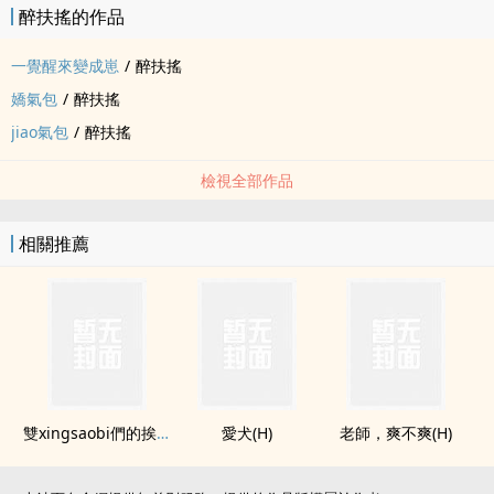
醉扶搖的作品
一覺醒來變成崽
/
醉扶搖
嬌氣包
/
醉扶搖
jiao氣包
/
醉扶搖
檢視全部作品
相關推薦
雙xingsaobi們的挨艹日常【​­­高​‎‌H‎​】
愛犬(H)
老師，爽不爽(H)