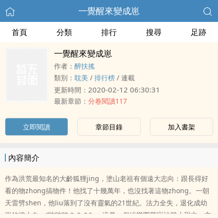
一覺醒來變成崽
首頁
分類
排行
搜尋
足跡
一覺醒來變成崽
作者：
醉扶搖
類別：
耽美
/
排行榜
/
連載
2020-02-12 06:30:31
更新時間：
最新章節：
分卷閱讀117
立即閱讀
章節目錄
加入書架
內容簡介
作為洪荒最知名的大齡狐狸jing，塗山老祖有個遠大志向：跟長得好
看的物zhong搞物件！他找了十幾萬年，也沒找著這物zhong。一朝
天雷劈shen，他liu落到了沒有靈氣的21世紀。法力全失，退化成幼
崽的塗山白，“吱吱吱？？？”……這是一個娛樂圈萌寵沙雕小甜文。主