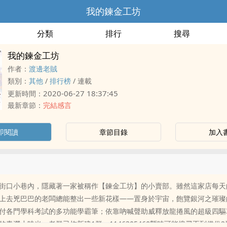
我的鍊金工坊
分類
排行
搜尋
我的鍊金工坊
作者：
渡邊老賊
類別：
其他
/
排行榜
/
連載
2020-06-27 18:37:45
更新時間：
最新章節：
完結感言
即閱讀
章節目錄
加入
街口小巷內，隱藏著一家被稱作【鍊金工坊】的小賣部。雖然這家店每天
上去兇巴巴的老闆總能整出一些新花樣——置身於宇宙，飽覽銀河之璀璨
付各門學科考試的多功能學霸筆；依靠吶喊聲助威釋放龍捲風的超級四驅
的青澀小時光。老群已炸新建1群：1146305460暫時可能搜尋不到備份2