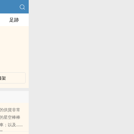
足跡
書架
的供貨非常
的星空棒棒
車；以及……
群：