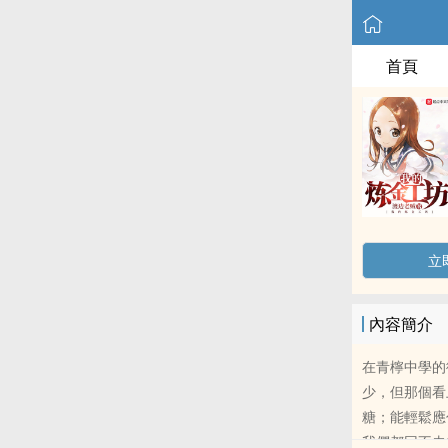
首頁
立
內容簡介
在青檸中學的
少，但那個看
糖；能輕鬆應
我們都回不去