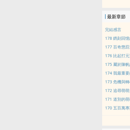
1041985787
最新章節
完結感言
178 鐫刻
177 百奇懲
176 比起
175 屬於陳
174 我最重
173 危機與
172 追尋萌
171 道別的
170 五百萬