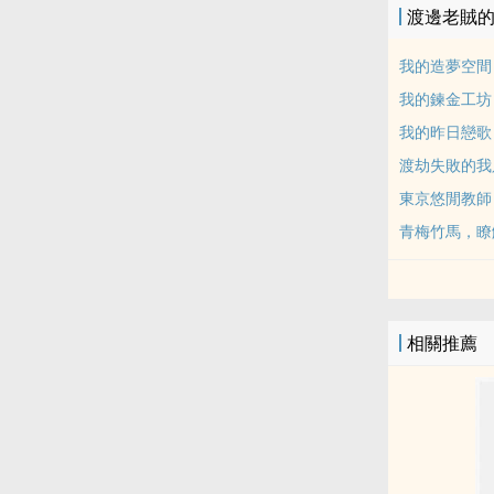
渡邊老賊
我的造夢空間
我的鍊金工坊
我的昨日戀歌
渡劫失敗的我
東京悠閒教師
青梅竹馬，瞭
相關推薦