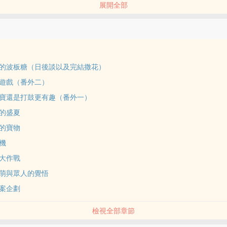
展開全部
回憶的波板糖（日後談以及完結撒花）
罰遊戲（番外二）
打元寶還是打鼓更有趣（番外一）
帆的盛夏
要的寶物
轉機
萌大作戰
萌萌與眾人的覺悟
專案企劃
檢視全部章節