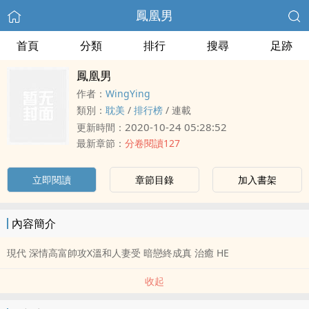
鳳凰男
首頁
分類
排行
搜尋
足跡
鳳凰男
作者：
WingYing
類別：
­耽​­‌美­‍
/
排行榜
/
連載
2020-10-24 05:28:52
更新時間：
最新章節：
分卷閱讀127
立即閱讀
章節目錄
加入書架
內容簡介
現代 深情高富帥攻X溫和‍‎人‌妻‍​受 暗戀終成真 治癒 HE
收起