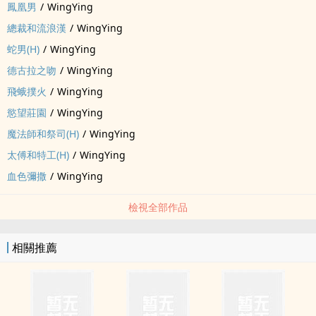
鳳凰男
/
WingYing
總裁和流浪漢
/
WingYing
蛇男(H)
/
WingYing
德古拉之吻
/
WingYing
飛蛾撲火
/
WingYing
慾望莊園
/
WingYing
魔法師和祭司(H)
/
WingYing
太傅和特工(H)
/
WingYing
血色彌撒
/
WingYing
檢視全部作品
相關推薦