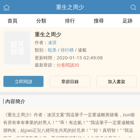
重生之周少
首頁
分類
排行
搜尋
足跡
重生之周少
作者：
凔溟
類別：
耽美
/
排行榜
/
連載
2020-01-15 02:49:08
更新時間：
最新章節：
分卷閱讀30
立即閱讀
章節目錄
加入書架
內容簡介
《重生之周少》作者：凔溟文案“我這輩子一定要遠離黃賭毒，zuo個
有房有車有事業的好男人！” “乖！有志氣！” “我這輩子一定要遠離狐
朋狗友，結jiao正兒八經同生共死的好兄弟！” “好！真明智！” “我這
輩子一定不喜歡男人了，娶個門當戶對的女人生孩子才是正dao。”