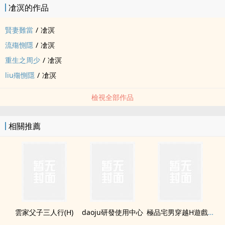
凔溟的作品
賢妻難當
/
凔溟
流殤惻隱
/
凔溟
重生之周少
/
凔溟
liu殤惻隱
/
凔溟
檢視全部作品
相關推薦
雲家父子三人行(H)
daoju研發使用中心
極品宅男穿越H遊戲(H)