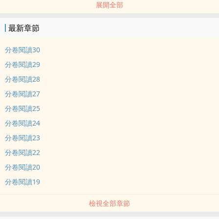
展開全部
“額？這個……”雷賀用爪子撓撓耳朵，不喜歡男人了還咋整？讓他去變
xing嗎？ 重生VS穿越！平行空間。重生之周少的關鍵字：重生之周
最新章節
少，凔溟，重生，周衡，
分卷閱讀30
分卷閱讀29
分卷閱讀28
分卷閱讀27
分卷閱讀25
分卷閱讀24
分卷閱讀23
分卷閱讀22
分卷閱讀20
分卷閱讀19
檢視全部章節