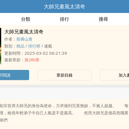
大師兄畫風太清奇
分類
排行
搜尋
大師兄畫風太清奇
作者：
雨霽山青
類別：
精品
/
排行榜
/
連載
2025-03-02 06:21:39
更新時間：
最新章節：
第280章
即閱讀
章節目錄
加入
劍宗首席大師兄的身份為使命，力求做到完美無缺，不被人超越。 每
壇，檢視年輕弟子中自己人氣是不是最高。 然而大師兄是個高危職業
弟們