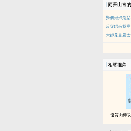
雨霽山青
娶個媳婦是惡
反穿歸來我竟
大師兄畫風太
相關推薦