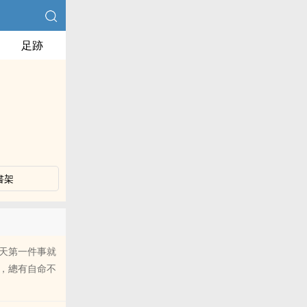
足跡
書架
天第一件事就
，總有自命不