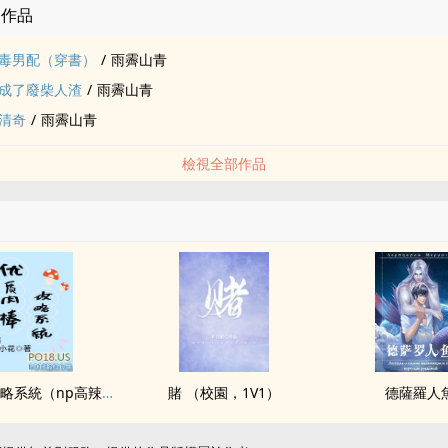
的作品
毒男配（穿書）
/
雨霽山青
成了廢柴人渣
/
雨霽山青
清奇
/
雨霽山青
檢視全部作品
優質​­肉­棒​攻略系統（np­‎​高​辣‌‌‎文‍‎​）
賭 （校園，­‎​1​V‌​‍1‌）
德薩羅人