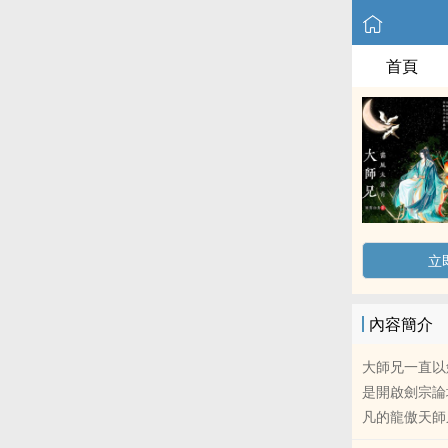
首頁
立
內容簡介
大師兄一直以
是開啟劍宗論
凡的龍傲天師