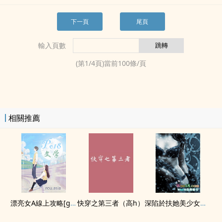
下一頁
尾頁
輸入頁數
(第
1
/
4
頁)當前
100
條/頁
相關推薦
漂亮女A線上攻略[gb快穿]
快穿之第三者（‌​高‌‎​h‎）
深陷於扶她美少女的辱罵疼愛之中（NP ​高­‌H‎）