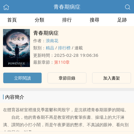
青春期病症
首頁
分類
排行
搜尋
足跡
青春期病症
作者：
浪南花
類別：
精品
/
排行榜
/
連載
2025-02-28 19:06:36
更新時間：
最新章節：
第110章
立即閱讀
章節目錄
加入書架
內容簡介
在體育器材室裡撞見季叢鬱和周殷宇，是沈祺禮青春期噩夢的開端。
自此，他的青春期不再是教室裡的奮筆疾書、操場上的大汗淋
漓、課間的小打小鬧，而是午夜夢迴的懇求、不真誠的眼神、看向別
人的目光，以及