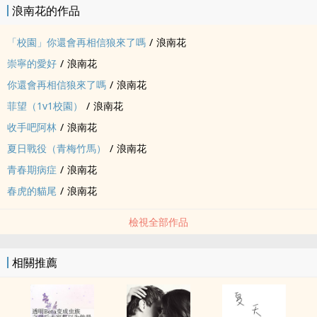
浪南花的作品
「校園」你還會再相信狼來了嗎
/
浪南花
崇寧的愛好
/
浪南花
你還會再相信狼來了嗎
/
浪南花
菲望（1v1校園）
/
浪南花
收手吧阿林
/
浪南花
夏日戰役（青梅竹馬）
/
浪南花
青春期病症
/
浪南花
春虎的貓尾
/
浪南花
檢視全部作品
相關推薦