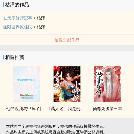
枯澤的作品
玄天宗修行記事
/
枯澤
無限世界原住民
/
枯澤
檢視全部作品
相關推薦
他們說我馬甲掉了[修仙]
〔萬人迷〕我是劍宗唯一的小師妹
仙尊死後第三年
本站面向全網提供無差別服務，提供的作品版權屬於作者。
作品均由網友上傳或系統爬蟲自動抓取自互聯網公開資料。