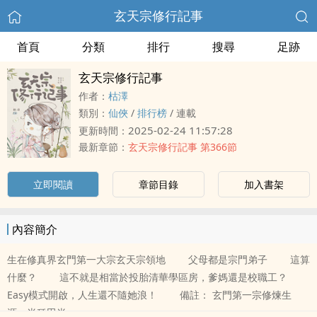
玄天宗修行記事
首頁
分類
排行
搜尋
足跡
玄天宗修行記事
作者：
枯澤
類別：
仙俠
/
排行榜
/
連載
2025-02-24 11:57:28
更新時間：
最新章節：
玄天宗修行記事 第366節
立即閱讀
章節目錄
加入書架
內容簡介
生在修真界玄門第一大宗玄天宗領地 父母都是宗門弟子 這算
什麼？ 這不就是相當於投胎清華學區房，爹媽還是校職工？
Easy模式開啟，人生還不隨她浪！ 備註： 玄門第一宗修煉生
涯，半種田半