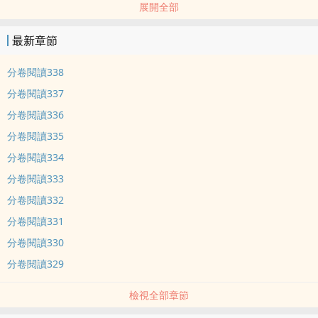
展開全部
起，這一世除了要保衛蘇家，她還有件更重要的事，就是還恩於他。
前世你葬我於青山腳下，今生我還你萬里河山。
最新章節
分卷閱讀338
分卷閱讀337
分卷閱讀336
分卷閱讀335
分卷閱讀334
分卷閱讀333
分卷閱讀332
分卷閱讀331
分卷閱讀330
分卷閱讀329
檢視全部章節