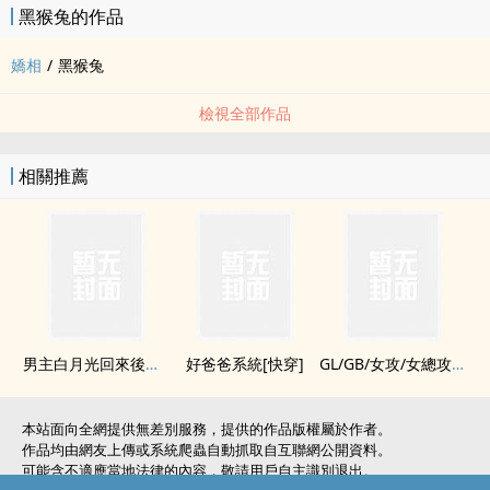
黑猴兔的作品
嬌相
/
黑猴兔
檢視全部作品
相關推薦
男主白月光回來後我被趕出豪門
好爸爸系統[快穿]
GL/GB/女攻/女總攻/扶她攻腦洞集合
本站面向全網提供無差別服務，提供的作品版權屬於作者。
作品均由網友上傳或系統爬蟲自動抓取自互聯網公開資料。
可能含不適應當地法律的內容，敬請用戶自主識別退出。