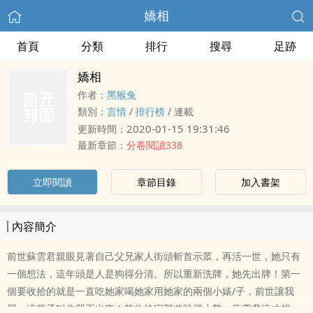
嬌相
首頁
分類
排行
搜尋
足跡
嬌相
作者：
黑猴兔
類別：
言情
/
排行榜
/
連載
2020-01-15 19:31:46
更新時間：
最新章節：
分卷閱讀338
立即閱讀
章節目錄
加入書架
內容簡介
前世蘇雲君親眼見著自己父兄家人街頭斬首示眾，再活一世，她只有
一個想法，這年頭是人是狗得分清。所以重新洗牌，她先出牌！第一
個要收拾的就是一直吃她家喝她家用她家的兩個小婊/子，前世讓我
哭，這輩子叫你哭不出來！等收拾完那些跳樑小醜，蘇雲君這才想