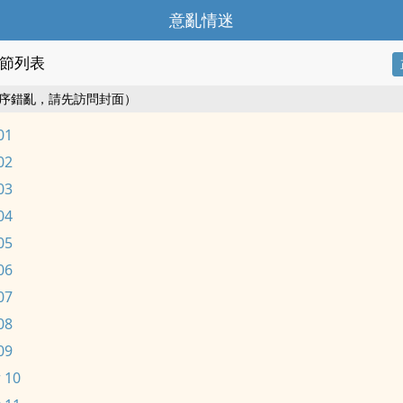
意亂情迷
節列表
序錯亂，請先訪問封面）
01
02
03
04
05
06
07
08
09
 10