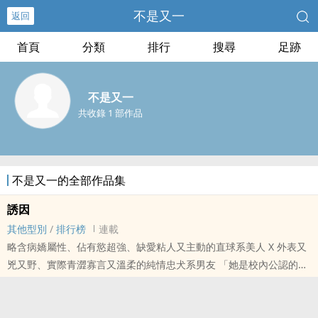
不是又一
返回
首頁
分類
排行
搜尋
足跡
不是又一
共收錄 1 部作品
不是又一的全部作品集
誘因
其他型別
/
排行榜
連載
略含病嬌屬性、佔有慾超強、缺愛粘人又主動的直球系美人 X 外表又
兇又野、實際青澀寡言又溫柔的純情忠犬系男友 「她是校內公認的美
人，也是他狂熱而隱秘的追求者。」 顧決怎麼也不會想到，過去三個
月..