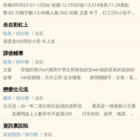
長佩VIP2023-01-12完結 收藏:12,193評論:13,514海星:11.24萬點
擊:82.70萬字數:13.98萬人氣:262.30萬 文案 年下，打工仔X小包子店
老闆 農村人進城打工，找了個包子店，發現包子店老闆人好好，比
坐在彩虹上
包..
耽美
/
排行榜
連載
溫柔攻X自閉症小受 年上攻
課後輔導
耽美
/
排行榜
連載
文案 苦惱的青chun期高中男生和笨拙的安wei他的呆呆的老師的
故事 nei容標籤：天作之和 近水樓臺 搜尋關鍵字：主角：葉
維可，林辛 林辛遭遇教學生涯從未有過的震撼彈。 葉維
戀愛位元流
可坐在他面前，哭喪著一張臉，問：老師我該怎麼辦？ 林辛在心
都市
/
排行榜
連載
裡喊，天啊這時候我該怎麼辦？！ 林辛是三中的生物老師，現在
位元流：由一串二進位制位組成的資料流 遲真是一個遊戲小主播
教高二生物。他為人老實，又有點木訥，上課並不懂得開玩笑調節
直播間線上人數常年不超過200 日常砍樹、拔草、種菜、挖
礦、烹飪、打鐵、縫衣服、蓋房子… 直到他認識了全服第一高手
資訊素設陷
無盡時 無
其他型別
/
排行榜
連載