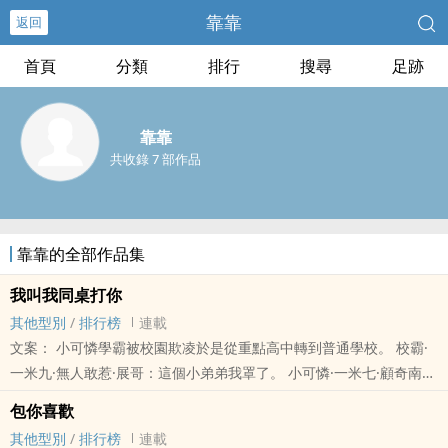
靠靠
返回
首頁
分類
排行
搜尋
足跡
靠靠
共收錄 7 部作品
靠靠的全部作品集
我叫我同桌打你
其他型別
/
排行榜
連載
文案： 小可憐學霸被校園欺凌於是從重點高中轉到普通學校。 校霸·
一米九·無人敢惹·展哥：這個小弟弟我罩了。 小可憐·一米七·顧奇南：
展哥只是個孩子，可憐弱小無助善良柔軟，我要好好疼愛他。 ..
包你喜歡
其他型別
/
排行榜
連載