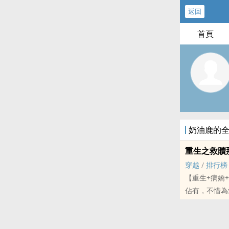
返回
首頁
奶油鹿的
重生之救贖
穿越
/
排行榜
【重生+病嬌
佔有，不惜
灼，身體卻意