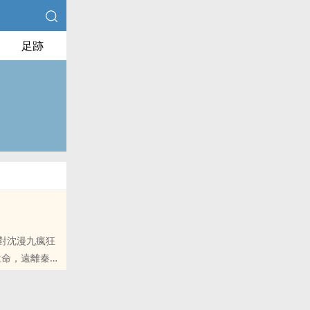
足跡
對沈漫九瘋狂
命，遠離秦