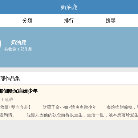
奶油鹿
分類
排行
搜尋
奶油鹿
共收錄 1 部作品
全部作品集
那個陰沉病嬌少年
連載
+救贖+雙向奔赴】 財閥千金小姐×陰戾卑微少年 秦灼病態偏執，
為愛殉情。 沈漫九因他的執念而得以重生，重活一世，她本想著珍愛生
外能