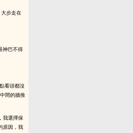
，大步走在
眼神巴不得
點看頭都沒
間中間的牆推
，我選擇保
的原因，我