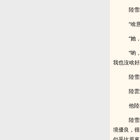
陸雪回
“啥意
“她，
“喲，
我也沒啥好
陸雪回
陸雲淡
他陸
陸雪
境優良，很
似乎比原來