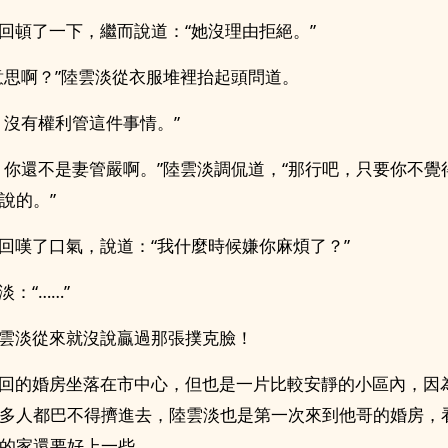
頓了一下，繼而說道：“她沒理由拒絕。”
思啊？”陸雲淡從衣服堆裡抬起頭問道。
沒有權利管這件事情。”
你還不是妻管嚴啊。”陸雲淡調侃道，“那行吧，只要你不覺
說的。”
嘆了口氣，說道：“我什麼時候嫌你麻煩了？”
：“……”
雲淡從來就沒說贏過那張撲克臉！
回的婚房坐落在市中心，但也是一片比較安靜的小區內，因
多人都巴不得擠進去，陸雲淡也是第一次來到他哥的婚房，
的家還要好上一些。