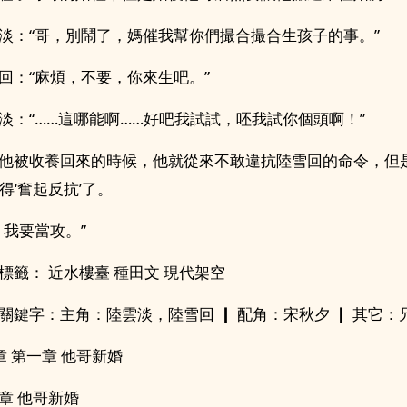
：“哥，別鬧了，媽催我幫你們撮合撮合生孩子的事。”
：“麻煩，不要，你來生吧。”
：“……這哪能啊……好吧我試試，呸我試你個頭啊！”
他被收養回來的時候，他就從來不敢違抗陸雪回的命令，但
得‘奮起反抗’了。
我要當攻。”
籤： 近水樓臺 種田文 現代架空
鍵字：主角：陸雲淡，陸雪回 ┃ 配角：宋秋夕 ┃ 其它：
 第一章 他哥新婚
章 他哥新婚