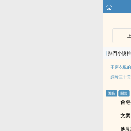
熱門小說
不穿衣服的
調教三十天
會翻
文案
他見