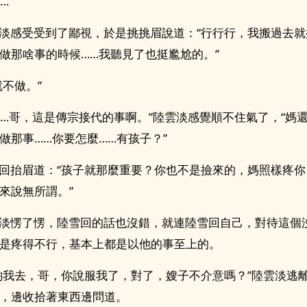
…”
感受受到了鄙視，於是挑挑眉說道：“行行行，我搬過去就
做那啥事的時候……我聽見了也挺尷尬的。”
不做。”
…哥，這是傳宗接代的事啊。”陸雲淡感覺順不住氣了，“媽
做那事……你要怎麼……有孩子？”
抬眉道：“孩子就那麼重要？你也不是撿來的，媽照樣疼你
來說無所謂。”
淡愣了愣，陸雪回的話也沒錯，就連陸雪回自己，對待這個
是疼得不行，基本上都是以他的事至上的。
我去，哥，你說服我了，對了，嫂子不介意嗎？”陸雲淡逃
，邊收拾著東西邊問道。