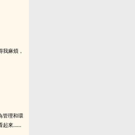
得我麻煩，
為管理和環
看起來……