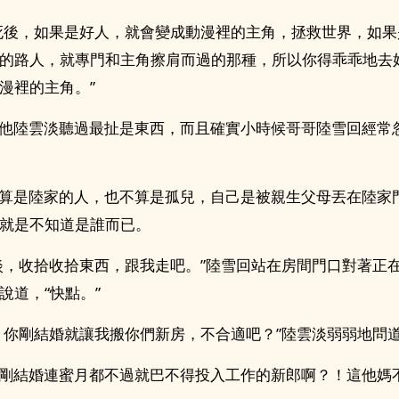
後，如果是好人，就會變成動漫裡的主角，拯救世界，如果
的路人，就專門和主角擦肩而過的那種，所以你得乖乖地去
漫裡的主角。”
他陸雲淡聽過最扯是東西，而且確實小時候哥哥陸雪回經常
算是陸家的人，也不算是孤兒，自己是被親生父母丟在陸家
就是不知道是誰而已。
，收拾收拾東西，跟我走吧。”陸雪回站在房間門口對著正
說道，“快點。”
你剛結婚就讓我搬你們新房，不合適吧？”陸雲淡弱弱地問
剛結婚連蜜月都不過就巴不得投入工作的新郎啊？！這他媽