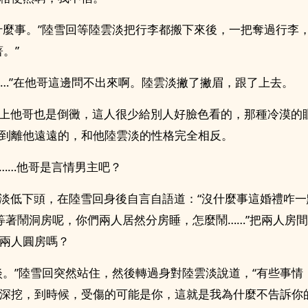
麼事。”陸雪回等陸雲淡把行李都搬下來後，一把奪過行李
。”
…”在他哥這邊問不出來啊。陸雲淡撇了撇眉，跟了上去。
上他哥也是倒黴，這人很少給別人好臉色看的，那種冷漠的
到離他遠遠的，和他陸雲淡的性格完全相反。
……他哥是言情男主吧？
低下頭，在陸雪回身後自言自語道：“沒什麼事這婚禮咋一
等著鬧洞房呢，你們兩人居然分房睡，怎麼鬧……”把兩人房
兩人圓房嗎？
。”陸雪回突然站住，然後轉過身對陸雲淡說道，“有些事情
深挖，到時候，受傷的可能是你，這就是我為什麼不告訴你