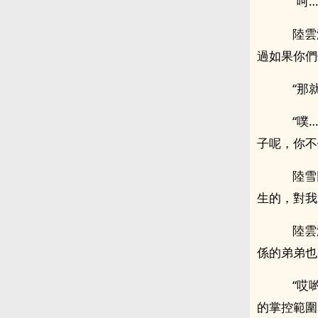
“呵…
陸雲淡
過如果你們
“那就
“噗…
子呢，你不
陸雪回
生的，對我
陸雲
係的弟弟也
“哎喲
的掌控範圍