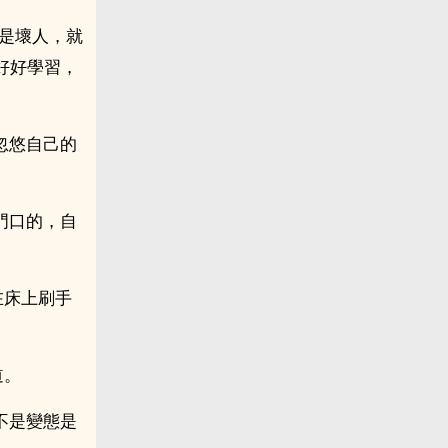
是壞人，就
好好學習，
忽悠自己的
門口的，自
在床上刷手
道。
不是變態是