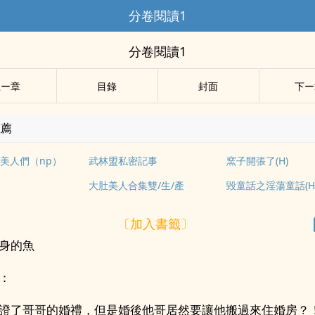
分卷閱讀1
分卷閱讀1
上ー章
目錄
封面
下ー
推薦
美人們（np）
武林盟私密記事
窯子開張了(H)
大肚美人合集雙/生/產
毀童話之淫蕩童話(H
〔加入書籤〕
身的魚
：
證了哥哥的婚禮，但是婚後他哥居然要讓他搬過來住婚房？