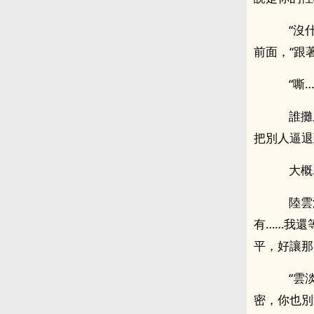
“沒什
前面，“跟著
“嘶…
誰攤
把別人逼退
大概
陸雲淡
有……我還
平，好讓那
“雲淡
密，你也別