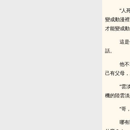
“人死
變成動漫裡
才能變成動
這是
話。
他不
己有父母，
“雲淡
機的陸雲淡
“哥，
哪有