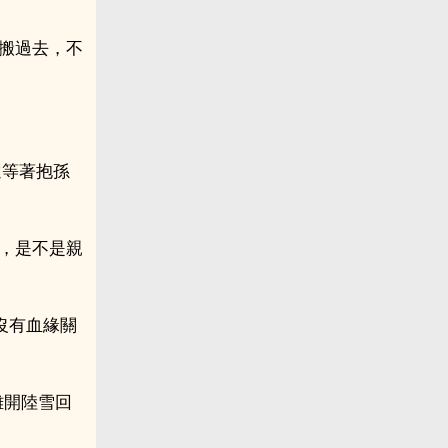
搬過去，不
還等著抱孫
，是不是親
沒有血緣關
離開陸雪回