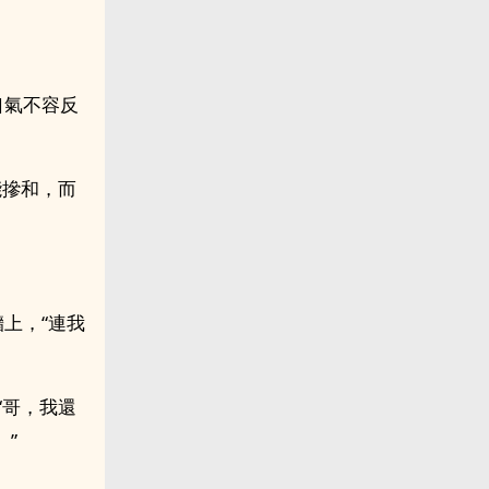
口氣不容反
能摻和，而
上，“連我
“哥，我還
”