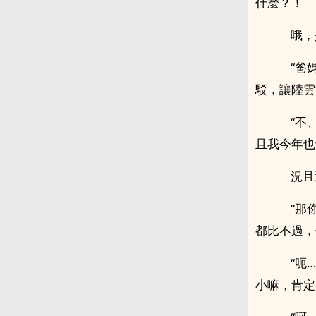
什麼？！
哦，
“爸媽
駁，讓陸雲
“不、
且我今年也
況且
“那你
都比不過，
“呃…
小嘛，肯定