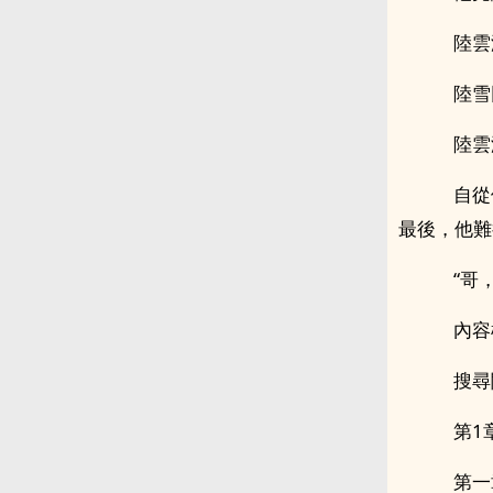
陸雲淡
陸雪回
陸雲淡
自從
最後，他難
“哥，
內容標
搜尋關
第1章
第一