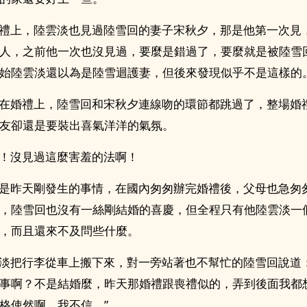
禮上，陸雲淡也見過陸雪回的妻子宋秋夕，那是他第一次見
人，之前他一次也沒見過，要麼是錯過了，要麼就是被陸雪
始陸雲淡還以為是陸雪迴護妻，但後來發現似乎不是這樣的
在婚禮上，陸雪回和宋秋夕連線吻的環節都跳過了，整場婚
友卻還是要裝出喜氣洋洋的氣氛。
！沒見過這麼害羞的法啊！
是昨天剛發生的事情，在國內匆匆辦完婚禮後，父母也急匆
，陸雪回也沒有一絲剛結婚的喜慶，但全程只有他陸雲淡一
，而且還來不及問些什麼。
把行李從車上搬下來，對一旁站著也不幫忙的陸雪回說道：
事啊？不是結婚麼，昨天那婚禮跟喪禮似的，弄到後面我都
格使然啊，我不信。”