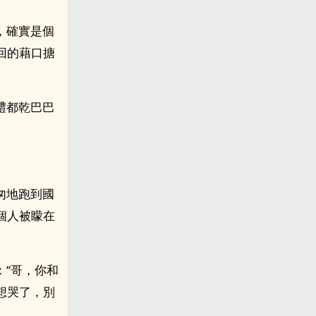
，確實是個
回的藉口搪
。
禮都乾巴巴
匆地跑到國
個人被矇在
“哥，你和
想哭了，別