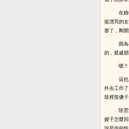
在婚
挺漂亮的女
塞了，剛開
因為
的，親戚朋
嗯？
這也
外去工作了
鼓裡當傻子
陸雲淡
嫂子怎麼回
說是你的性