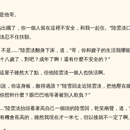
是他哥。
出國了，你一個人留在這裡不安全，和我一起住。”陸雲淡
淡忍不住扶額。
不是……”陸雲淡翻身下床，道，“哥，你和嫂子的生活我哪
十八歲了，對吧？成年了啊！還有什麼不安全的？”
這屋子雖然大了點，但他陸雲淡一個人也快活啊。
說，你這身板，敵得過誰？”陸雪回走近陸雲淡，把他壓在牆
你想幹什麼？眼巴巴地等著被別人欺負？”
…”陸雲淡抬頭看著高自己一個頭的陸雪回，乾笑兩聲，道，
有機會長高的，雖然我現在才一米七，但以後就不一定了啊。