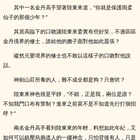
其中一名金丹高手望著陸東來道，“你就是保護雨柔
仙子的那個少年？”
其居高臨下的口吻讓陸東來委實有些好笑，不過區區
金丹境界的修士，誰給他的膽子面對他如此囂張？
縱然元嬰境界的修士也不敢以這樣子的口吻對他說
話。
神劍山莊所養的人，難不成全都是狗？只會吠？
陸東來神色很是平靜，“不錯，正是我，兩位是誰？
不知我門口布有禁制？進來之前莫不是不知道先行打個招
呼？”
兩名金丹高手看到陸東來的年輕，料想如此年紀，又
如何可以鎮壓烏鴉道人的一縷神念，只怕背後有人，只是