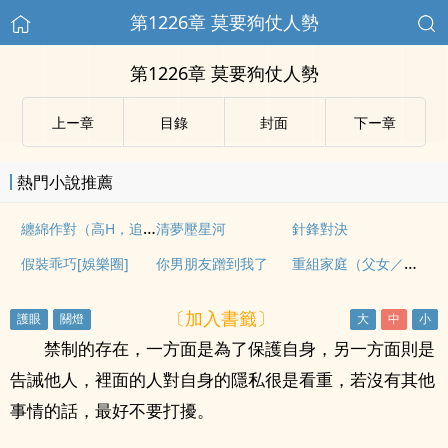
第1226章 莫要狗仗人勢
第1226章 莫要狗仗人勢
上ー章
目錄
封面
下ー章
熱門小說推薦
纏綿作對（高H，追妻1v1）
清夢壓星河
針鋒對決
重組家庭（父女／母子）
假裝乖巧[娛樂圈]
你男朋友蹭到我了
〔加入書籤〕
禁制的存在，一方面是為了保護自身，另一方面則是
告誡他人，裡面的人對自身的隱私很是看重，若沒有其他
事情的話，最好不要打擾。