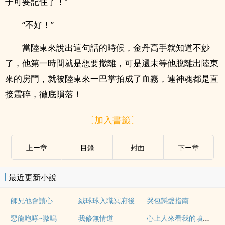
子可要記住了！”
“不好！”
當陸東來說出這句話的時候，金丹高手就知道不妙
了，他第一時間就是想要撤離，可是還未等他脫離出陸東
來的房門，就被陸東來一巴掌拍成了血霧，連神魂都是直
接震碎，徹底隕落！
〔加入書籤〕
上ー章
目錄
封面
下ー章
最近更新小說
師兄他會讀心
絨球球入職冥府後
哭包戀愛指南
心上人來看我的墳頭草
惡龍咆哮~嗷嗚
我修無情道