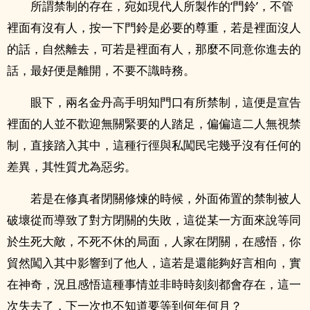
所謂禁制的存在，宛如現代人所製作的‘門鈴’，不管
裡面有沒有人，按一下門鈴是必要的尊重，若是裡面沒人
的話，自然離去，可若是裡面有人，那麼不同意你進去的
話，最好便是離開，不要不識時務。
眼下，兩名金丹高手明知門口有所禁制，這便是宣告
裡面的人並不歡迎無關緊要的人踏足，偏偏這二人無視禁
制，直接踏入其中，這種行徑與私闖民宅幾乎沒有任何的
差異，其性質尤為惡劣。
若是在修真者閉關修煉的時候，外面佈置的禁制被人
破壞從而導致了對方閉關的失敗，這從某一方面來說等同
於生死大敵，不死不休的局面，人家在閉關，在感悟，你
貿然闖入其中影響到了他人，這若是還能夠好言相向，實
在神奇，況且感悟這種事情並非時時刻刻都會存在，這一
次失去了，下一次也不知道要等到何年何月？