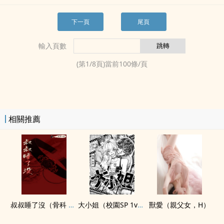
下一頁
尾頁
輸入頁數
(第
1
/
8
頁)當前
100
條/頁
相關推薦
叔叔睡了沒（骨科 h）
大小姐（校園SP 1v1）
獸愛（親­父‎­女‌，H）