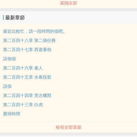
展開全部
傳，自大明劉伯溫揮劍斷天地之橋，五座天門永世塵封，後世再不見
神與仙，人間再沒有魔和鬼。一對孤兒院長大的姐弟，一首藏在記憶
最新章節
深處的歌謠，天門上颯颯抖落的灰塵，開啟五塊奇幻魍魎的遺蹟。
最近比較忙，請一段時間的假吧。
第二百四十八章 第二個任務
第二百四十七章 西遊量劫
請個假
第二百四十六章 秦人
第二百四十五章 水幕投影
請假
第二百四十四章 荒古獵獸
第二百四十三章 白虎
麼得時間
檢視全部章節