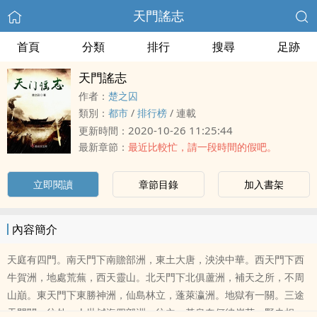
天門謠志
首頁
分類
排行
搜尋
足跡
天門謠志
作者：
楚之囚
類別：
都市
/
排行榜
/
連載
2020-10-26 11:25:44
更新時間：
最新章節：
最近比較忙，請一段時間的假吧。
立即閱讀
章節目錄
加入書架
內容簡介
天庭有四門。南天門下南贍部洲，東土大唐，泱泱中華。西天門下西
牛賀洲，地處荒蕪，西天靈山。北天門下北俱蘆洲，補天之所，不周
山巔。東天門下東勝神洲，仙島林立，蓬萊瀛洲。地獄有一關。三途
天門關，往外，人世鹹海四部洲，往內，黃泉奈何彼岸花。野史相