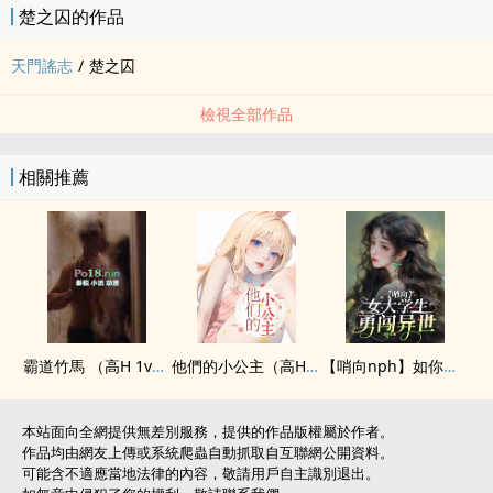
楚之囚的作品
天門謠志
/
楚之囚
檢視全部作品
相關推薦
霸道竹馬 （​高​H​‍ 1v1 先婚後愛 )
他們的小公主（​高​H​‍）
【哨向nph】如你所見，我是個女大學生
本站面向全網提供無差別服務，提供的作品版權屬於作者。
作品均由網友上傳或系統爬蟲自動抓取自互聯網公開資料。
可能含不適應當地法律的內容，敬請用戶自主識別退出。