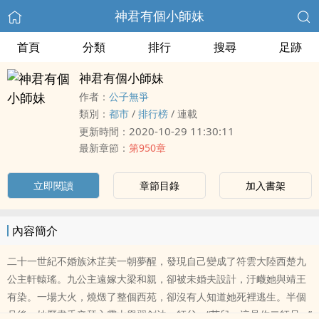
神君有個小師妹
首頁
分類
排行
搜尋
足跡
神君有個小師妹
作者：
公子無爭
類別：
都市
/
排行榜
/
連載
2020-10-29 11:30:11
更新時間：
最新章節：
第950章
立即閱讀
章節目錄
加入書架
內容簡介
二十一世紀不婚族沐芷芙一朝夢醒，發現自己變成了符雲大陸西楚九
公主軒轅瑤。九公主遠嫁大梁和親，卻被未婚夫設計，汙衊她與靖王
有染。一場大火，燒燬了整個西苑，卻沒有人知道她死裡逃生。半個
月後，她歷盡千辛拜入靈山學習劍法。師父：“芙兒，這是你二師兄...”