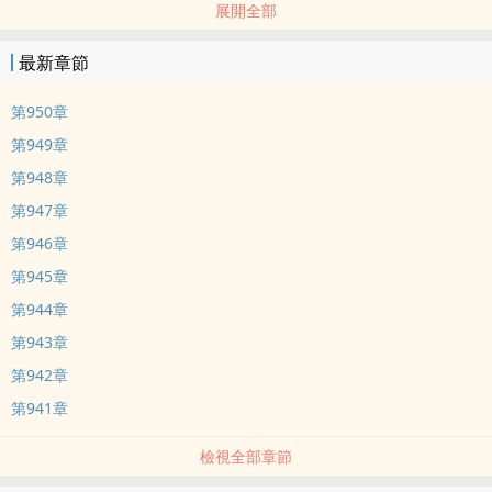
展開全部
沐芷芙：“......”為什麼靖王也在這裡？......大師兄：“小師妹，我覺得二
師弟看你的眼神不對。”沐芷芙：“我覺得他看你的眼神也不對。”大師
最新章節
兄一拍扶手：“我就知道！他肯定是看上我了，嫉妒你能坐在我旁
邊。”二師兄：“......”......白蓮花：“王爺的小師妹一定很美吧？”二師
第950章
兄：“那是自然。”白蓮花：“這麼好的姑娘，若是我能有幸一見就好
第949章
了。”二師兄皺眉：“你想幹什麼？芷芙再好也不是你的！她只能是本
第948章
王的！”白蓮花：......不能愉快的當朵白蓮花了。......慕容天羽：“芷
第947章
芙，對不起。我任性不起，我有必須履行的責任。”沐芷芙：“......我不
怪你。”......蕭瑾寒：“瑤兒，我願傾盡所有，陪你任性一次。”沐芷
第946章
芙：“值得嗎？”蕭瑾寒：“我覺得值得，便是值得。”......誰不曾年少輕
第945章
狂？誰不曾被迫成長？符雲大陸五國風雲變幻，友情、親情、愛情何
第944章
去何從。
第943章
第942章
第941章
檢視全部章節