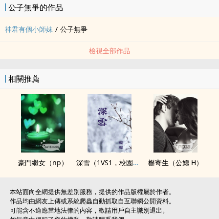
公子無爭的作品
神君有個小師妹
/
公子無爭
檢視全部作品
相關推薦
豪門繼女（np）
深雪（1VS1，校園H）
槲寄生（公媳 H）
本站面向全網提供無差別服務，提供的作品版權屬於作者。
作品均由網友上傳或系統爬蟲自動抓取自互聯網公開資料。
可能含不適應當地法律的內容，敬請用戶自主識別退出。