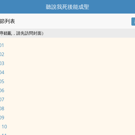
聽說我死後能成聖
節列表
序錯亂，請先訪問封面）
01
02
03
04
05
06
07
08
09
 10