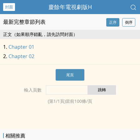
慶餘年電視劇版H
封面
最新完整章節列表
正序
倒序
正文（如果順序錯亂，請先訪問封面）
Chapter 01
Chapter 02
尾頁
輸入頁數
(第
1
/
1
頁)當前
100
條/頁
相關推薦