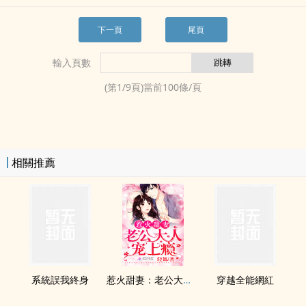
下一頁
尾頁
輸入頁數
(第
1
/
9
頁)當前
100
條/頁
相關推薦
系統誤我終身
惹火甜妻：老公大人，寵上癮！（我和超級大佬隱婚了）
穿越全能網紅