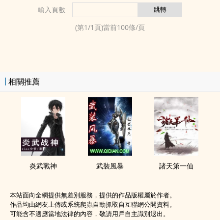
輸入頁數
(第
1
/
1
頁)當前
100
條/頁
相關推薦
炎武戰神
武裝風暴
諸天第一仙
本站面向全網提供無差別服務，提供的作品版權屬於作者。
作品均由網友上傳或系統爬蟲自動抓取自互聯網公開資料。
可能含不適應當地法律的內容，敬請用戶自主識別退出。