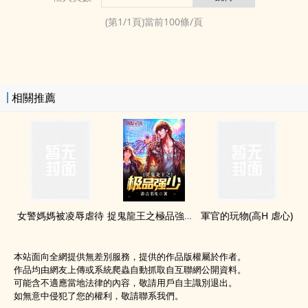
(第
1
/
1
頁)當前
100
條/頁
相關推薦
女警媽媽被‍‎​凌­辱­‌虐待
捉鬼龍王之極品強少（龍王之我是至尊）
軍官的玩物(­高‍‎‎H­‍​ 虐心)
本站面向全網提供無差別服務，提供的作品版權屬於作者。
作品均由網友上傳或系統爬蟲自動抓取自互聯網公開資料。
可能含不適應當地法律的內容，敬請用戶自主識別退出。
如無意中侵犯了您的權利，敬請聯系我們。