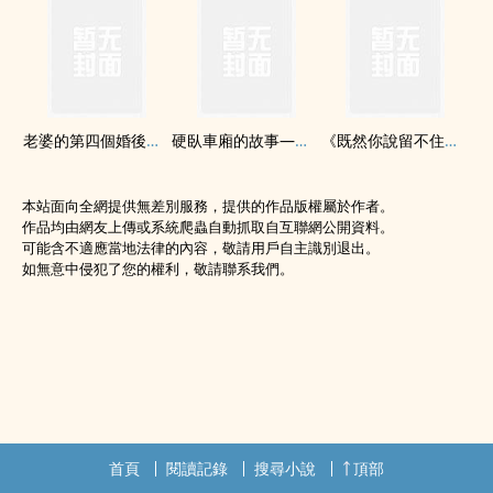
老婆的第四個婚後情人
硬臥車廂的故事——真空女孩
《既然你說留不住你》百人斬pua帶你重走約炮路！
本站面向全網提供無差別服務，提供的作品版權屬於作者。
作品均由網友上傳或系統爬蟲自動抓取自互聯網公開資料。
可能含不適應當地法律的內容，敬請用戶自主識別退出。
如無意中侵犯了您的權利，敬請聯系我們。
首頁
閱讀記錄
搜尋小說
頂部