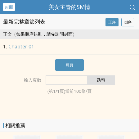
美女主管的SM情
封面
最新完整章節列表
正序
倒序
正文（如果順序錯亂，請先訪問封面）
Chapter 01
尾頁
輸入頁數
(第
1
/
1
頁)當前
100
條/頁
相關推薦