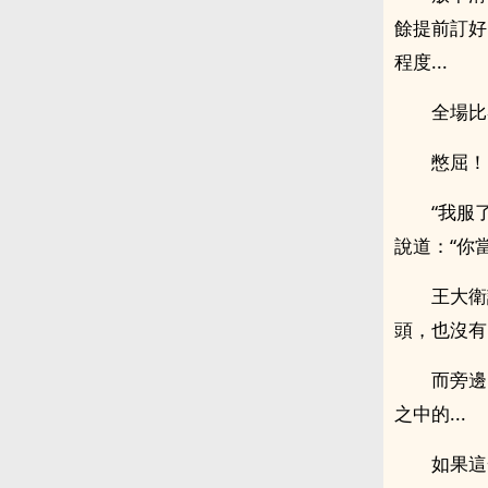
餘提前訂好
程度...
全場比
憋屈！
“我服
說道：“你
王大衛
頭，也沒有
而旁邊
之中的...
如果這