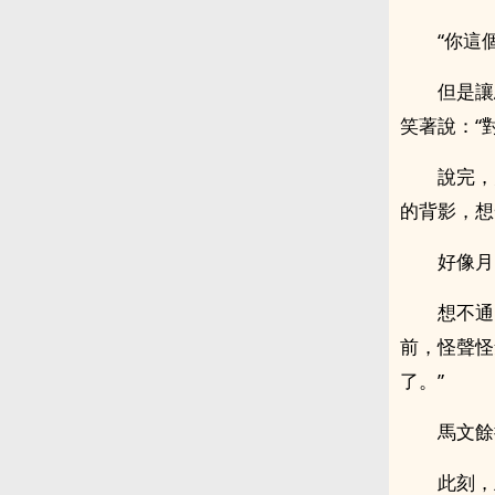
“你這
但是讓
笑著說：“
說完，
的背影，想
好像月
想不通
前，怪聲怪
了。”
馬文餘
此刻，