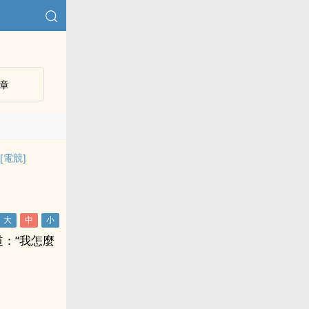
章
[電競]
：“我怎麼