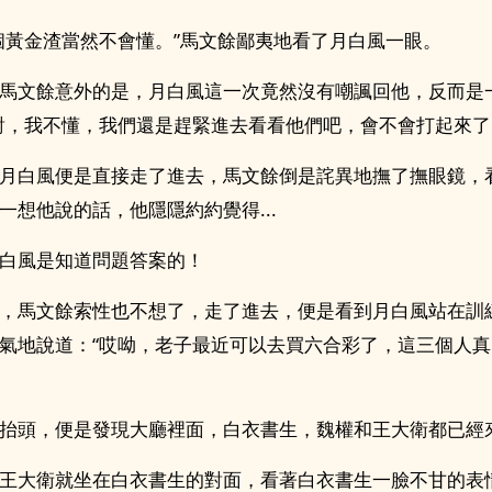
個黃金渣當然不會懂。”馬文餘鄙夷地看了月白風一眼。
馬文餘意外的是，月白風這一次竟然沒有嘲諷回他，反而是
對，我不懂，我們還是趕緊進去看看他們吧，會不會打起來了
月白風便是直接走了進去，馬文餘倒是詫異地撫了撫眼鏡，
一想他說的話，他隱隱約約覺得...
白風是知道問題答案的！
，馬文餘索性也不想了，走了進去，便是看到月白風站在訓
氣地說道：“哎呦，老子最近可以去買六合彩了，這三個人
抬頭，便是發現大廳裡面，白衣書生，魏權和王大衛都已經來了
王大衛就坐在白衣書生的對面，看著白衣書生一臉不甘的表