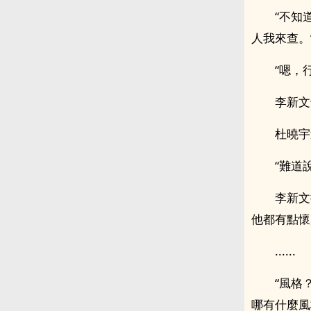
“不知
人我來查。
“嗯，
李新文
杜曉宇
“難道
李新文
他都有點懷
......
“風格
哪有什麼風