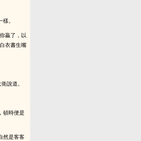
一樣。
果你贏了，以
著白衣書生嘴
。
大衛說道。
，頓時便是
自然是客客