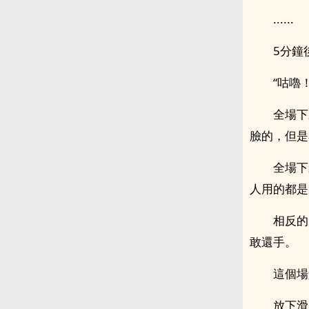
......
5分鐘
“咕嚕！
全場下
臉的，但是
全場下
人用的都是
相反的
敢還手。
這個場
放下滑