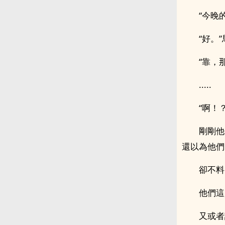
“今晚
“好。
“靠，
.....
“啊！？
剛剛他
還以為他們
卻不料
他們這
又或者