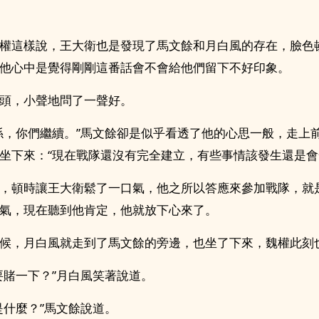
權這樣說，王大衛也是發現了馬文餘和月白風的存在，臉色
他心中是覺得剛剛這番話會不會給他們留下不好印象。
頭，小聲地問了一聲好。
係，你們繼續。”馬文餘卻是似乎看透了他的心思一般，走上
坐下來：“現在戰隊還沒有完全建立，有些事情該發生還是會
，頓時讓王大衛鬆了一口氣，他之所以答應來參加戰隊，就
氣，現在聽到他肯定，他就放下心來了。
候，月白風就走到了馬文餘的旁邊，也坐了下來，魏權此刻
要賭一下？”月白風笑著說道。
是什麼？”馬文餘說道。