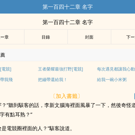
第一百四十二章 名字
第一百四十二章 名字
上ー章
目錄
封面
下ー
推薦
[電競]
王者榮耀最強打野[電競]
每次遇見都讓我心動
帶我飛
把繃帶還給我！
給我一碗小米粥
〔加入書籤〕
宇？”聽到駭客的話，李新文腦海裡面風暴了一下，然後奇怪道
字有點耳熟？”
會是電競圈裡面的人？”駭客說道。