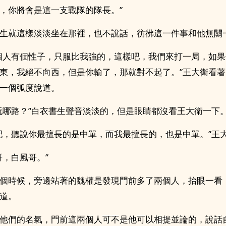
，你將會是這一支戰隊的隊長。”
生就這樣淡淡坐在那裡，也不說話，彷彿這一件事和他無關
個人有個性子，只服比我強的，這樣吧，我們來打一局，如
東，我絕不向西，但是你輸了，那就對不起了。”王大衛看
一個弧度說道。
玩哪路？”白衣書生聲音淡淡的，但是眼睛都沒看王大衛一下
吧，聽說你最擅長的是中單，而我最擅長的，也是中單。”王
哥，白風哥。”
個時候，旁邊站著的魏權是發現門前多了兩個人，抬眼一看
道。
他們的名氣，門前這兩個人可不是他可以相提並論的，說話