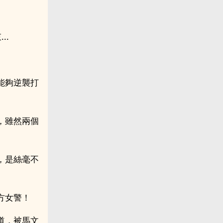
..
能夠逆襲打
，雖然兩個
，是絲毫不
方女警！
道，被馬文