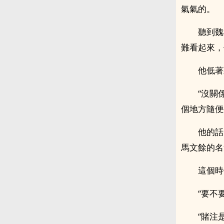
氣氣的。
聽到魏
難看起來，
他低著
“沒關
個地方隨便
他的話
馬文餘的名
這個時
“要不
“賭注