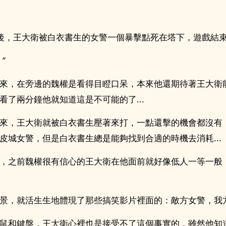
後，王大衛被白衣書生的女警一個暴擊點死在塔下，遊戲結束.
”
來，在旁邊的魏權是看得目瞪口呆，本來他還期待著王大衛
看了兩分鐘他就知道這是不可能的了...
來，王大衛就被白衣書生壓著來打，一點還擊的機會都沒有
皮城女警，但是白衣書生總是能夠找到合適的時機去消耗...
，之前魏權很有信心的王大衛在他面前就好像低人一等一般
景，就活生生地體現了那些搞笑影片裡面的：敵方女警，我
鼠和鍵盤，王大衛心裡也是接受不了這個事實的，雖然他知