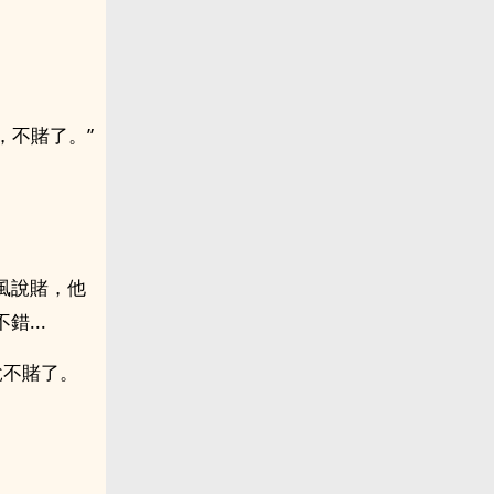
，不賭了。”
風說賭，他
...
說不賭了。