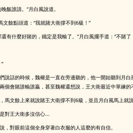
的晚飯誰請。”月白風說道。
”馬文餘點頭道：“我就賭大衛撐不到6級！”
那還有什麼好賭的，鐵定是我輸了。”月白風擺手道：“不賭了
”
們說話的時候，魏權是一直在旁邊聽的，他一開始聽到月白
兩個會賭誰輸誰贏，甚至魏權還想說，王大衛最近中單練的不錯
，馬文餘上來就說賭王大衛撐不到6級，並且月白風馬上就
是對王大衛多沒信心...
說，對眼前這個全身穿著白衣服的人這麼的有自信。