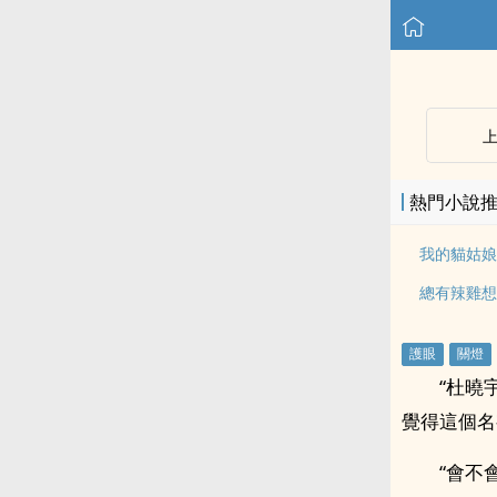
熱門小說
我的貓姑娘
總有辣雞想
“杜曉
覺得這個名
“會不