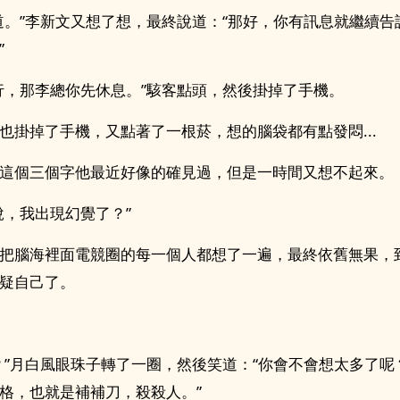
道。”李新文又想了想，最終說道：“那好，你有訊息就繼續告
”
行，那李總你先休息。”駭客點頭，然後掛掉了手機。
也掛掉了手機，又點著了一根菸，想的腦袋都有點發悶...
這個三個字他最近好像的確見過，但是一時間又想不起來。
說，我出現幻覺了？”
把腦海裡面電競圈的每一個人都想了一遍，最終依舊無果，
疑自己了。
？”月白風眼珠子轉了一圈，然後笑道：“你會不會想太多了呢
格，也就是補補刀，殺殺人。”