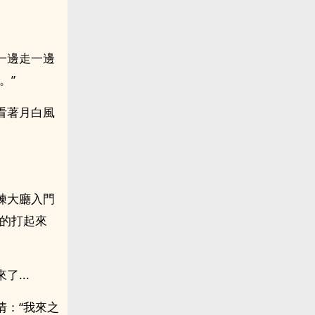
一邊走一邊
。”
看著月白風
練大廳入門
真的打起來
...
情：“我來之