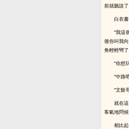
前就聽說了
白衣書
“我這
後你叫我向
角輕輕彎了
“你想
“中路
“文餘
就在這
客氣地問候
相比起