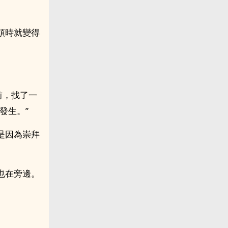
頓時就變得
前，找了一
發生。”
是因為崇拜
也在旁邊。