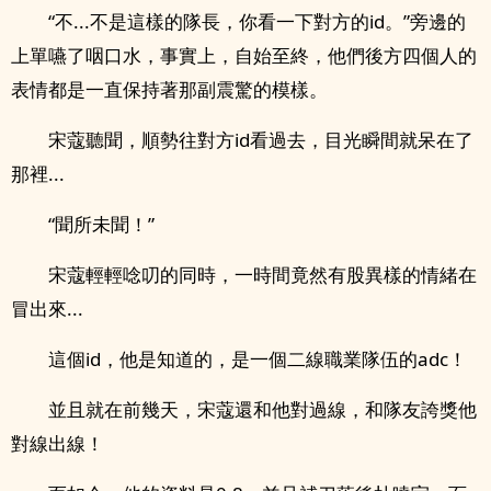
“不...不是這樣的隊長，你看一下對方的id。”旁邊的
上單嚥了咽口水，事實上，自始至終，他們後方四個人的
表情都是一直保持著那副震驚的模樣。
宋蔻聽聞，順勢往對方id看過去，目光瞬間就呆在了
那裡...
“聞所未聞！”
宋蔻輕輕唸叨的同時，一時間竟然有股異樣的情緒在
冒出來...
這個id，他是知道的，是一個二線職業隊伍的adc！
並且就在前幾天，宋蔻還和他對過線，和隊友誇獎他
對線出線！