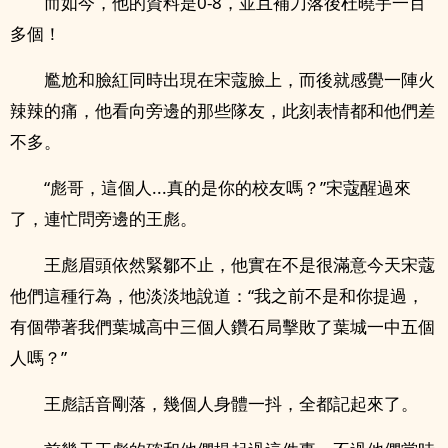
而如今，他的資料是0-8，並且補刀落後杜曉宇一百
多個！
尷尬和臉紅同時出現在宋蔻臉上，而後就感覺一陣火
辣辣的痛，他看向旁邊的那些隊友，此刻表情都和他們差
不多。
“彪哥，這個人...真的是你的校友嗎？”宋蔻醒過來
了，連忙問旁邊的王彪。
王彪眉頭依然緊鄒不止，他實在不是很滿意今天宋蔻
他們這種行為，他淡淡地說道：“我之前不是和你提過，
有個帶著我們葉城高中三個人鑽石局擊敗了葉城一中五個
人嗎？”
王彪話音剛落，幾個人身體一抖，全都記起來了。