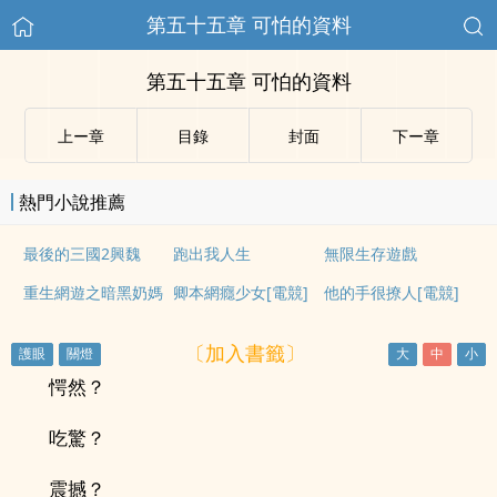
第五十五章 可怕的資料
第五十五章 可怕的資料
上ー章
目錄
封面
下ー章
熱門小說推薦
最後的三國2興魏
跑出我人生
無限生存遊戲
重生網遊之暗黑奶媽
卿本網癮少女[電競]
他的手很撩人[電競]
〔加入書籤〕
愕然？
吃驚？
震撼？