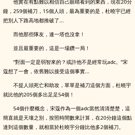
他實在有點難以相信自己眼睛看到的東西，現在20分
鐘，259個補刀，15個人頭，最為重要的是，杜曉宇已經
把別人下路高地都推破了...
而他那些隊友，連一塔也沒拿！
並且最重要的，這是一場鑽一局！
“對面一定是弱智來的？或許他不是經常玩adc。”宋
蔻想了一會，依舊難以接受這個事實...
不提人頭死亡和助攻，單單是補刀這個方面，杜曉宇
就比他的205個多出足足54個！
54個什麼概念，宋蔻作為一個adc當然清清楚楚，這
簡直就是天壤之別，按照時間數來計算，在20分鐘這個點
達到這個數量，就相當於杜曉宇分鐘比他多2個補刀。