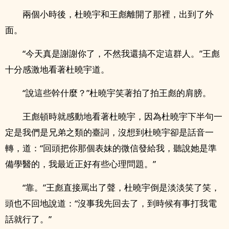
兩個小時後，杜曉宇和王彪離開了那裡，出到了外
面。
“今天真是謝謝你了，不然我還搞不定這群人。”王彪
十分感激地看著杜曉宇道。
“說這些幹什麼？”杜曉宇笑著拍了拍王彪的肩膀。
王彪頓時就感動地看著杜曉宇，因為杜曉宇下半句一
定是我們是兄弟之類的臺詞，沒想到杜曉宇卻是話音一
轉，道：“回頭把你那個表妹的微信發給我，聽說她是準
備學醫的，我最近正好有些心理問題。”
“靠。”王彪直接罵出了聲，杜曉宇倒是淡淡笑了笑，
頭也不回地說道：“沒事我先回去了，到時候有事打我電
話就行了。”