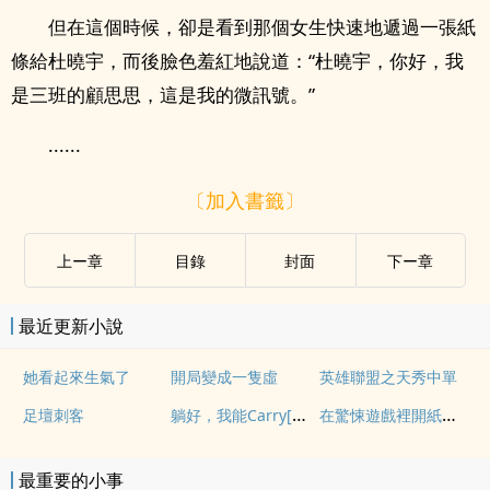
但在這個時候，卻是看到那個女生快速地遞過一張紙
條給杜曉宇，而後臉色羞紅地說道：“杜曉宇，你好，我
是三班的顧思思，這是我的微訊號。”
......
〔加入書籤〕
上ー章
目錄
封面
下ー章
最近更新小說
她看起來生氣了
開局變成一隻虛
英雄聯盟之天秀中單
躺好，我能Carry[電競]
在驚悚遊戲裡開紙紮店
足壇刺客
最重要的小事