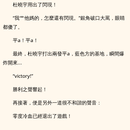
杜曉宇用出了閃現！
“我艹他媽的，怎麼還有閃現。”銀角破口大罵，眼睛
都傻了。
平a！平a！
最終，杜曉宇打出兩發平a，藍色方的基地，瞬間爆
炸開來...
“victory!”
勝利之聲響起！
再接著，便是另外一道很不和諧的聲音：
零度冷血已經退出了遊戲！
......