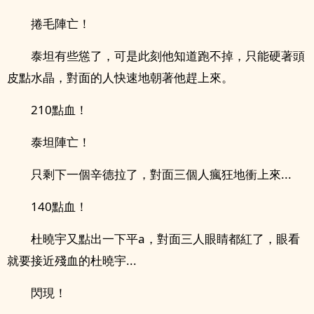
捲毛陣亡！
泰坦有些慫了，可是此刻他知道跑不掉，只能硬著頭
皮點水晶，對面的人快速地朝著他趕上來。
210點血！
泰坦陣亡！
只剩下一個辛德拉了，對面三個人瘋狂地衝上來...
140點血！
杜曉宇又點出一下平a，對面三人眼睛都紅了，眼看
就要接近殘血的杜曉宇...
閃現！