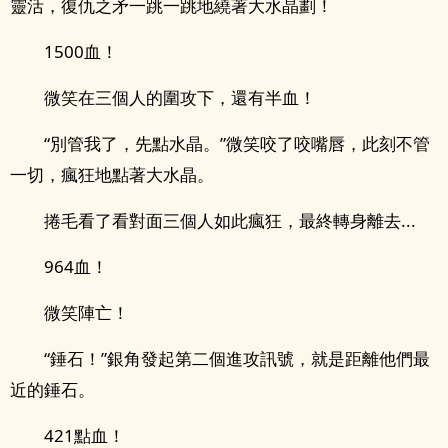
靈活，復仇之矛一跳一跳地繞著大水晶劃！
1500血！
微笑在三個人的圍攻下，還有半血！
“別管我了，先點水晶。”微笑咬了咬嘴唇，此刻不管
一切，瘋狂地點著大水晶。
捲毛看了看對面三個人如此瘋狂，最終轉身離去...
964血！
微笑陣亡！
“錘石！”銀角發起第二個進攻訊號，就是距離他們最
近的錘石。
421點血！