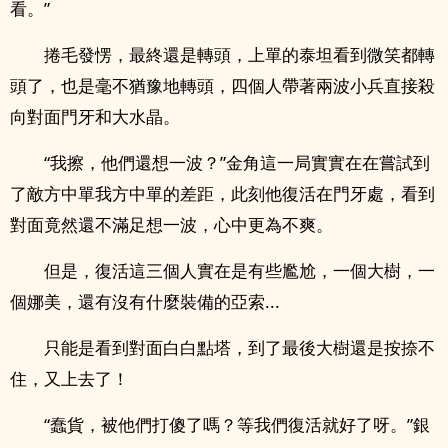
看。”
捲毛發愣，最終還是轉頭，上單的泰坦看到微笑都轉
頭了，也是毫不猶豫地轉頭，四個人帶著兩波小兵直接殺
向對面門牙和大水晶。
“我擦，他們還想一波？”金角這一局實實在在嘗試到
了敵方中單我方中單的差距，此刻他復活在門牙處，看到
對面竟然還不滿足想一波，心中更為不爽。
但是，復活這三個人實在是有些尷尬，一個大樹，一
個娜美，還有沒有什麼裝備的亞索...
只能是看到對面白白點塔，到了最後大樹還是按捺不
住，又上去了！
“蠢貨，被他們打傻了嗎？等我們復活就好了呀。”銀