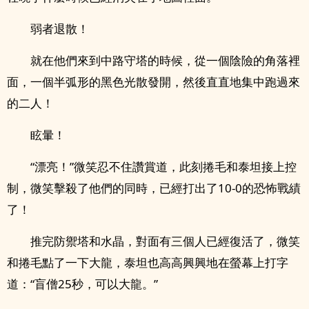
弱者退散！
就在他們來到中路守塔的時候，從一個陰險的角落裡
面，一個半弧形的黑色光散發開，然後直直地集中跑過來
的二人！
眩暈！
“漂亮！”微笑忍不住讚賞道，此刻捲毛和泰坦接上控
制，微笑擊殺了他們的同時，已經打出了10-0的恐怖戰績
了！
推完防禦塔和水晶，對面有三個人已經復活了，微笑
和捲毛點了一下大龍，泰坦也高高興興地在螢幕上打字
道：“盲僧25秒，可以大龍。”