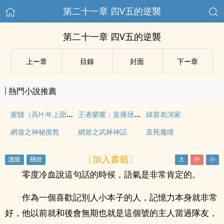
第二十一章 四V五的逆襲
第二十一章 四V五的逆襲
上ー章
目錄
封面
下ー章
熱門小說推薦
蜜餞（高H 年上甜寵 1V1）
王者榮耀：直播拯救行動
綠茵表演家
網遊之神秘復甦
網遊之武林神話
直死魔瞳
〔加入書籤〕
零度冷血說這句話的時候，語氣是非常肯定的。
作為一個喜歡記別人小本子的人，記憶力本身就非常
好，他以前就和後會無期也就是這個號的主人當過隊友，