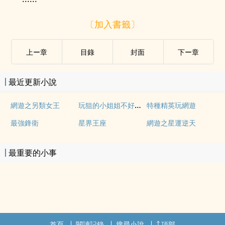
〔加入書籤〕
上ー章
目錄
封面
下ー章
最近更新小說
玩狙的小姐姐不好惹[電競]
網遊之另類女王
特種精英玩網遊
最強鋒衛
星界王座
網遊之星運逆天
最重要的小事
首頁
閱讀記錄
搜尋小說
頂部