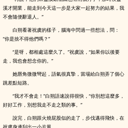
溪才開業，能走到今天這一步是大家一起努力的結果，我
不會隨便辭退人。”
白朔看著祝虞的樣子，腦海中閃過一些想法，問：
“你是捨不得他們嗎？”
“是呀，都相處這麼久了。”祝虞說，“如果你以後要
走，我也會想念你的。”
她唇角微微彎起，語氣很真摯，當場給白朔弄了個心
跳差點短路。
“我才不會走！”白朔語速說得很快，“你別想這麼多，
好好工作，別想我走不走之類的事。”
說完，白朔跟火燒屁股似的走了，步伐邁得飛快，在
祝虞身邊刮出一小片風。