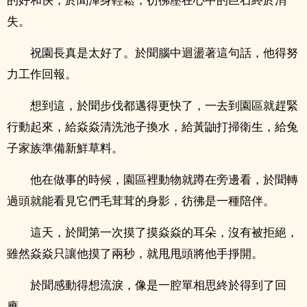
失。
祝園長真是太好了。於聞腦中迴盪著這句話，他得努
力工作回報。
想到這，於聞步伐都邁得更快了，一去到園區就趕緊
行動起來，給焱焱清洗池子換水，給黃鼬打掃衛生，給兔
子家族準備新鮮草料。
他在做事的時候，園區裡動物就蹲在旁邊看，於聞轉
過頭就能看見它們毛茸茸的身影，彷彿是一種陪伴。
這天，於聞第一次摸了摸焱焱的耳朵，沒有被拒絕，
雖然焱焱只讓他摸了兩秒，就甩甩頭將他手掙開。
於聞感動得想流淚，像是一腔單相思終於得到了回
應。