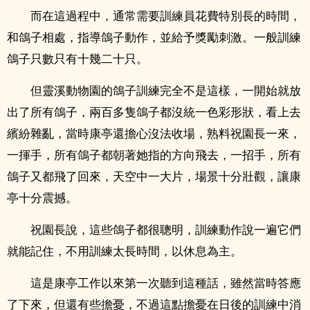
而在這過程中，通常需要訓練員花費特別長的時間，
和鴿子相處，指導鴿子動作，並給予獎勵刺激。一般訓練
鴿子只數只有十幾二十只。
但靈溪動物園的鴿子訓練完全不是這樣，一開始就放
出了所有鴿子，兩百多隻鴿子都沒統一色彩形狀，看上去
繽紛雜亂，當時康亭還擔心沒法收場，熟料祝園長一來，
一揮手，所有鴿子都朝著她指的方向飛去，一招手，所有
鴿子又都飛了回來，天空中一大片，場景十分壯觀，讓康
亭十分震撼。
祝園長說，這些鴿子都很聰明，訓練動作說一遍它們
就能記住，不用訓練太長時間，以休息為主。
這是康亭工作以來第一次聽到這種話，雖然當時答應
了下來，但還有些擔憂，不過這點擔憂在日後的訓練中消