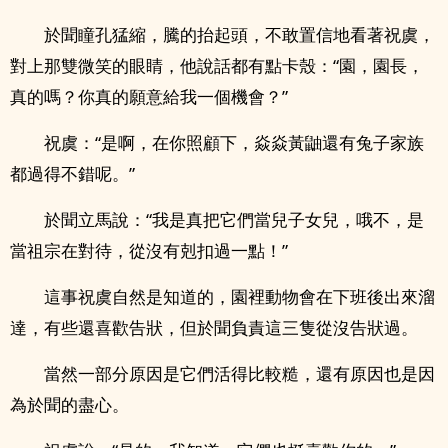
於聞瞳孔猛縮，騰的抬起頭，不敢置信地看著祝虞，
對上那雙微笑的眼睛，他說話都有點卡殼：“園，園長，
真的嗎？你真的願意給我一個機會？”
祝虞：“是啊，在你照顧下，焱焱黃鼬還有兔子家族
都過得不錯呢。”
於聞立馬說：“我是真把它們當兒子女兒，哦不，是
當祖宗在對待，從沒有剋扣過一點！”
這事祝虞自然是知道的，園裡動物會在下班後出來溜
達，有些還喜歡告狀，但於聞負責這三隻從沒告狀過。
當然一部分原因是它們活得比較糙，還有原因也是因
為於聞的盡心。