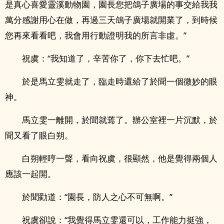
是真心喜愛靈溪動物園，園長您把鴿子廣場的事交給我我
萬分感謝用心在做，再過三天鴿子廣場就開業了，到時候
您再來看看吧，我會用行動證明我的所言非虛。”
祝虞：“我知道了，辛苦你了，你下去忙吧。”
於是馬立雯就走了，臨走時還給了於聞一個微妙的眼
神。
馬立雯一離開，於聞就蔫了。辦公室裡一片沉默，於
聞又看了眼白朔。
白朔輕哼一聲，看向祝虞，很顯然，他是覺得兩個人
應該一起開。
於聞勸道：“園長，防人之心不可無啊。”
祝虞卻說：“我覺得馬立雯還可以，工作能力挺強，