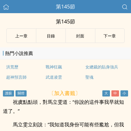
第145節
第145節
上ー章
目錄
封面
下ー章
熱門小說推薦
洪荒歷
戰神狂飆
女總裁的貼身強兵
超神預言師
武道凌雲
聖魂
〔加入書籤〕
祝虞點點頭，對馬立雯道：“你說的這件事我早就知
道了。”
馬立雯立刻說：“我知道我身份可能有些尷尬，但我