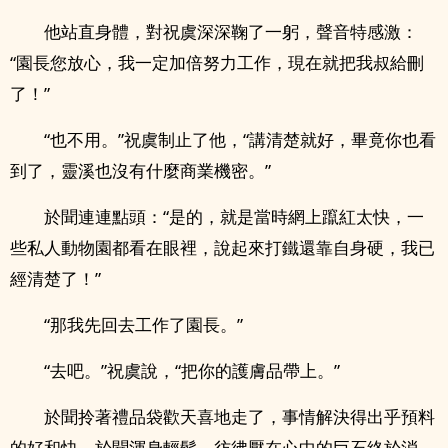
他站直身體，對祝虞深深鞠了一躬，聲音特感激：
“園長您放心，我一定加倍努力工作，現在就把我叔給刪
了！”
“也不用。”祝虞制止了他，“講清楚就好，畢竟你也看
到了，靈溪也沒有什麼商業機密。”
於聞連連點頭：“是的，就是當時網上躥紅太快，一
些私人動物園都看在眼裡，說起來打鐵還靠自身硬，我已
經清楚了！”
“那我先回去工作了園長。”
“去吧。”祝虞說，“把你的護膚品帶上。”
於聞拎著禮品袋歡天喜地走了，事情解決得出乎預料
的好和快，於聞渾身輕鬆，彷彿壓在心中的巨石終於消