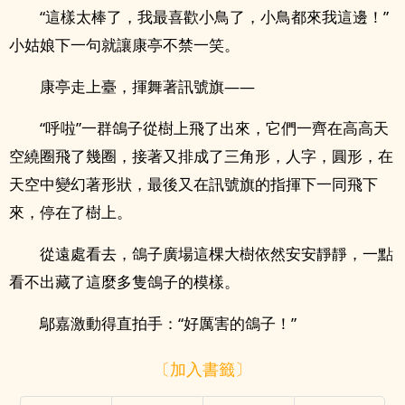
“這樣太棒了，我最喜歡小鳥了，小鳥都來我這邊！”
小姑娘下一句就讓康亭不禁一笑。
康亭走上臺，揮舞著訊號旗——
“呼啦”一群鴿子從樹上飛了出來，它們一齊在高高天
空繞圈飛了幾圈，接著又排成了三角形，人字，圓形，在
天空中變幻著形狀，最後又在訊號旗的指揮下一同飛下
來，停在了樹上。
從遠處看去，鴿子廣場這棵大樹依然安安靜靜，一點
看不出藏了這麼多隻鴿子的模樣。
鄔嘉激動得直拍手：“好厲害的鴿子！”
〔加入書籤〕