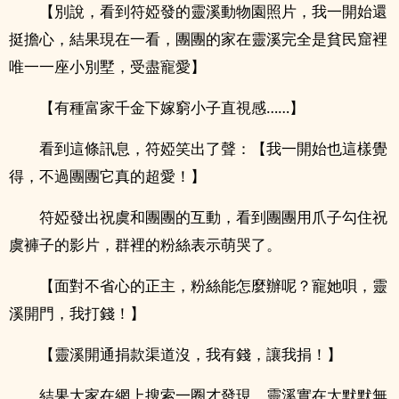
【別說，看到符婭發的靈溪動物園照片，我一開始還
挺擔心，結果現在一看，團團的家在靈溪完全是貧民窟裡
唯一一座小別墅，受盡寵愛】
【有種富家千金下嫁窮小子直視感……】
看到這條訊息，符婭笑出了聲：【我一開始也這樣覺
得，不過團團它真的超愛！】
符婭發出祝虞和團團的互動，看到團團用爪子勾住祝
虞褲子的影片，群裡的粉絲表示萌哭了。
【面對不省心的正主，粉絲能怎麼辦呢？寵她唄，靈
溪開門，我打錢！】
【靈溪開通捐款渠道沒，我有錢，讓我捐！】
結果大家在網上搜索一圈才發現，靈溪實在太默默無