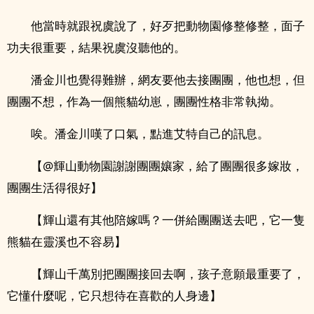
他當時就跟祝虞說了，好歹把動物園修整修整，面子
功夫很重要，結果祝虞沒聽他的。
潘金川也覺得難辦，網友要他去接團團，他也想，但
團團不想，作為一個熊貓幼崽，團團性格非常執拗。
唉。潘金川嘆了口氣，點進艾特自己的訊息。
【@輝山動物園謝謝團團孃家，給了團團很多嫁妝，
團團生活得很好】
【輝山還有其他陪嫁嗎？一併給團團送去吧，它一隻
熊貓在靈溪也不容易】
【輝山千萬別把團團接回去啊，孩子意願最重要了，
它懂什麼呢，它只想待在喜歡的人身邊】