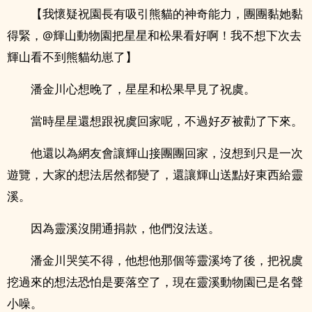
【我懷疑祝園長有吸引熊貓的神奇能力，團團黏她黏
得緊，@輝山動物園把星星和松果看好啊！我不想下次去
輝山看不到熊貓幼崽了】
潘金川心想晚了，星星和松果早見了祝虞。
當時星星還想跟祝虞回家呢，不過好歹被勸了下來。
他還以為網友會讓輝山接團團回家，沒想到只是一次
遊覽，大家的想法居然都變了，還讓輝山送點好東西給靈
溪。
因為靈溪沒開通捐款，他們沒法送。
潘金川哭笑不得，他想他那個等靈溪垮了後，把祝虞
挖過來的想法恐怕是要落空了，現在靈溪動物園已是名聲
小噪。