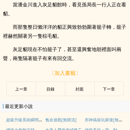
當潘金川進入灰足貂館時，看見孫局長一行人正在看
貂。
而那隻整日懶洋洋的貂正興致勃勃圍著籠子轉，籠子
裡赫然關著另一隻棕毛貂。
灰足貂現在不怕籠子了，甚至還興奮地朝裡面叫兩
聲，兩隻隔著籠子有來有回交流。
〔加入書籤〕
上ー章
目錄
封面
下ー章
最近更新小說
超級升級系統瞬間百倍暴擊
邪神偽裝玩家後[無限]
氪命遊戲[無限流]
神級系統：我，制霸諸天
網遊之無敵盜賊
大美人帶崽進城務工