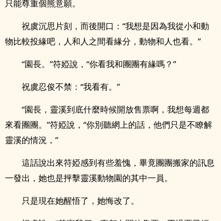
只能尊重個熊意願。
祝虞沉思片刻，而後開口：“我想是因為我從小和動
物比較投緣吧，人和人之間看緣分，動物和人也看。”
“園長。”符婭說，“你看我和團團有緣嗎？”
祝虞忍俊不禁：“我看有。”
“園長，靈溪到底什麼時候開放售票啊，我想每週都
來看團團。”符婭說，“你別聽網上的話，他們只是不瞭解
靈溪的情況，”
這話說出來符婭感到有些羞愧，畢竟團團搬家的訊息
一發出，她也是抨擊靈溪動物園的其中一員。
只是現在她醒悟了，她悔改了。