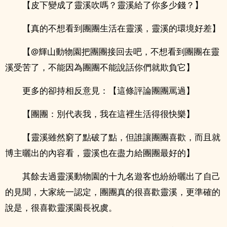
【皮下變成了靈溪吹嗎？靈溪給了你多少錢？】
【真的不想看到團團生活在靈溪，靈溪的環境好差】
【@輝山動物園把團團接回去吧，不想看到團團在靈
溪受苦了，不能因為團團不能說話你們就欺負它】
更多的卻持相反意見：【這條評論團團罵過】
【團團：別代表我，我在這裡生活得很快樂】
【靈溪雖然窮了點破了點，但誰讓團團喜歡，而且就
博主曬出的內容看，靈溪也在盡力給團團最好的】
其餘去過靈溪動物園的十九名遊客也紛紛曬出了自己
的見聞，大家統一認定，團團真的很喜歡靈溪，更準確的
說是，很喜歡靈溪園長祝虞。