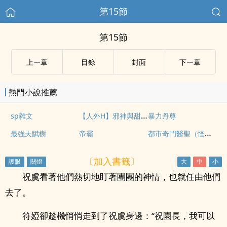
第15節
第15節
上ー章
目錄
封面
下ー章
熱門小說推薦
【人外H】邪神與甜祭：八尺大人的遊樂場
sp雜文
暴力丹尊
都市奇門醫聖（怪醫聖手）
最強天賦樹
帝霸
〔加入書籤〕
祝虞看著他們熱切地盯著團團的神情，也就任由他們
去了。
符婭卻趁機悄悄走到了祝虞身邊：“祝園長，我可以