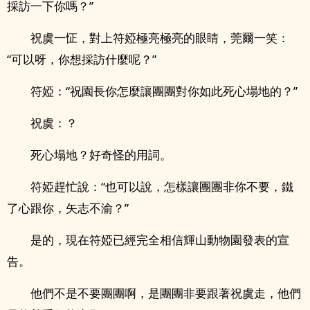
採訪一下你嗎？”
祝虞一怔，對上符婭極亮極亮的眼睛，莞爾一笑：
“可以呀，你想採訪什麼呢？”
符婭：“祝園長你怎麼讓團團對你如此死心塌地的？”
祝虞：？
死心塌地？好奇怪的用詞。
符婭趕忙說：“也可以說，怎樣讓團團非你不要，鐵
了心跟你，矢志不渝？”
是的，現在符婭已經完全相信輝山動物園發表的宣
告。
他們不是不要團團啊，是團團非要跟著祝虞走，他們