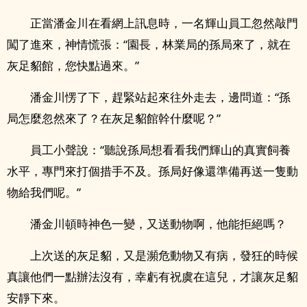
正當潘金川在看網上訊息時，一名輝山員工忽然敲門
闖了進來，神情慌張：“園長，林業局的孫局來了，就在
灰足貂館，您快點過來。”
潘金川愣了下，趕緊站起來往外走去，邊問道：“孫
局怎麼忽然來了？在灰足貂館幹什麼呢？”
員工小聲說：“聽說孫局想看看我們輝山的真實飼養
水平，專門來打個措手不及。孫局好像還準備再送一隻動
物給我們呢。”
潘金川頓時神色一變，又送動物啊，他能拒絕嗎？
上次送的灰足貂，又是瀕危動物又有病，發狂的時候
真讓他們一點辦法沒有，幸虧有祝虞在這兒，才讓灰足貂
安靜下來。