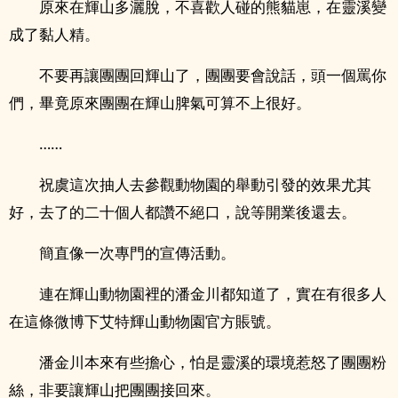
原來在輝山多灑脫，不喜歡人碰的熊貓崽，在靈溪變
成了黏人精。
不要再讓團團回輝山了，團團要會說話，頭一個罵你
們，畢竟原來團團在輝山脾氣可算不上很好。
……
祝虞這次抽人去參觀動物園的舉動引發的效果尤其
好，去了的二十個人都讚不絕口，說等開業後還去。
簡直像一次專門的宣傳活動。
連在輝山動物園裡的潘金川都知道了，實在有很多人
在這條微博下艾特輝山動物園官方賬號。
潘金川本來有些擔心，怕是靈溪的環境惹怒了團團粉
絲，非要讓輝山把團團接回來。