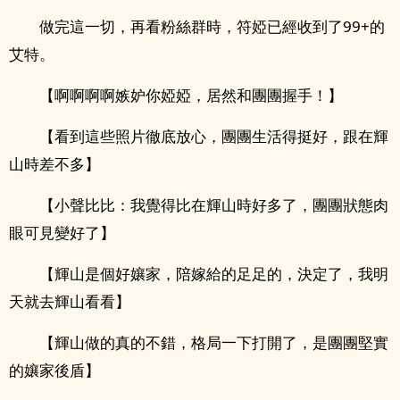
做完這一切，再看粉絲群時，符婭已經收到了99+的
艾特。
【啊啊啊啊嫉妒你婭婭，居然和團團握手！】
【看到這些照片徹底放心，團團生活得挺好，跟在輝
山時差不多】
【小聲比比：我覺得比在輝山時好多了，團團狀態肉
眼可見變好了】
【輝山是個好孃家，陪嫁給的足足的，決定了，我明
天就去輝山看看】
【輝山做的真的不錯，格局一下打開了，是團團堅實
的孃家後盾】