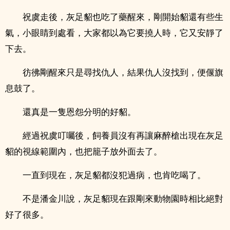
祝虞走後，灰足貂也吃了藥醒來，剛開始貂還有些生
氣，小眼睛到處看，大家都以為它要撓人時，它又安靜了
下去。
彷彿剛醒來只是尋找仇人，結果仇人沒找到，便偃旗
息鼓了。
還真是一隻恩怨分明的好貂。
經過祝虞叮囑後，飼養員沒有再讓麻醉槍出現在灰足
貂的視線範圍內，也把籠子放外面去了。
一直到現在，灰足貂都沒犯過病，也肯吃喝了。
不是潘金川說，灰足貂現在跟剛來動物園時相比絕對
好了很多。