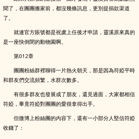
聞了，在團團搬家前，都沒幾條訊息，更別提捐款渠道
了。
就連官方賬號都是祝虞上任後才申請，靈溪原來真的
是一座快倒閉的動物園啊。
第012章
團團粉絲群裡聊得一片熱火朝天，那是因為符婭平時
和群友們交流頻繁，水群次數多。
有很多群友也發展成了朋友，還見過面，大家都相信
符婭，畢竟符婭對團團的愛很拿得出手。
但微博上粉絲團的內容下，還有一小部分人堅信符婭
收錢了：