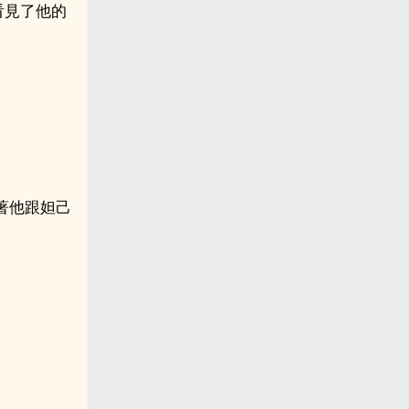
看見了他的
著他跟妲己