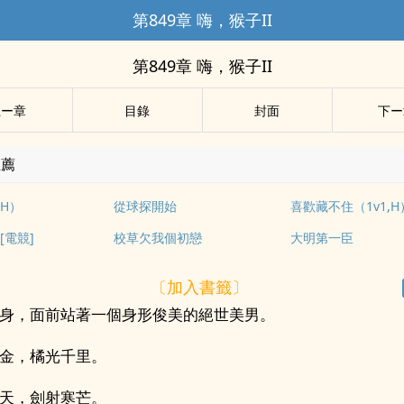
第849章 嗨，猴子II
第849章 嗨，猴子II
上ー章
目錄
封面
下ー
推薦
H）
從球探開始
喜歡藏不住（1v1,H
[電競]
校草欠我個初戀
大明第一臣
〔加入書籤〕
身，面前站著一個身形俊美的絕世美男。
金，橘光千里。
天，劍射寒芒。