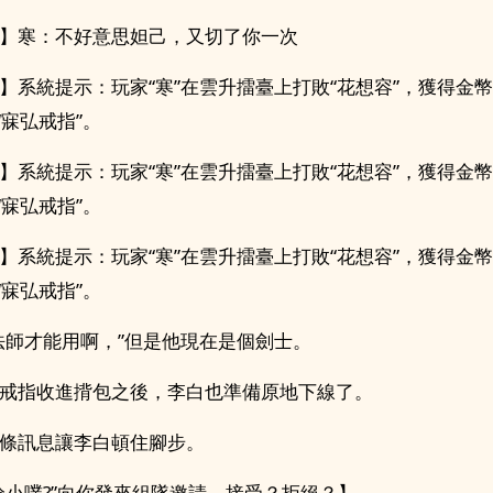
】寒：不好意思妲己，又切了你一次
】系統提示：玩家“寒”在雲升擂臺上打敗“花想容”，獲得金幣2
“寐弘戒指”。
】系統提示：玩家“寒”在雲升擂臺上打敗“花想容”，獲得金幣2
“寐弘戒指”。
】系統提示：玩家“寒”在雲升擂臺上打敗“花想容”，獲得金幣2
“寐弘戒指”。
法師才能用啊，”但是他現在是個劍士。
戒指收進揹包之後，李白也準備原地下線了。
條訊息讓李白頓住腳步。
哈小噗?”向你發來組隊邀請，接受？拒絕？】