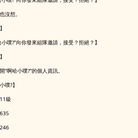
也沒想。
】
哈小噗?”向你發來組隊邀請，接受？拒絕？】
】
開“啊哈小噗?”的個人資訊。
小噗?】
11級
635
246