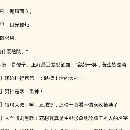
飛，迎風而立。
甲，目光如炬。
鳳求凰。
湊什麼熱鬧。”
不賺，是傻子。正好最近差點酒錢。”容顏一笑，蒼生皆黯淡
】嫁給排行榜第一：臥槽！活的大神！
】男神是寒：男神！
】猥瑣大叔：呵，這肥婆，連榜一都看不慣來收拾她了
】人至賤則無敵：花想容真是生動形象地詮釋了本人的名字