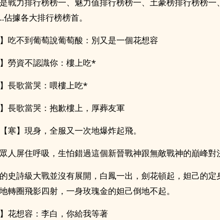
是戰力排行榜榜一、魅力值排行榜榜一、土豪榜排行榜榜一
…佔據各大排行榜榜首。
】吃不到葡萄說葡萄酸：別又是一個花想容
】勞資不認識你：樓上吃*
】長歌當哭：喂樓上吃*
】長歌當哭：抱歉樓上，厚葬友軍
【寒】現身，全服又一次地爆炸起飛。
眾人屏住呼吸，生怕錯過這個新晉戰神跟無敵戰神的巔峰對
的史詩級大戰並沒有展開，白鳳一出，劍花頓起，妲己的定
地轉圈飛影四射，一身玫瑰金的妲己倒地不起。
】花想容：李白，你給我等著