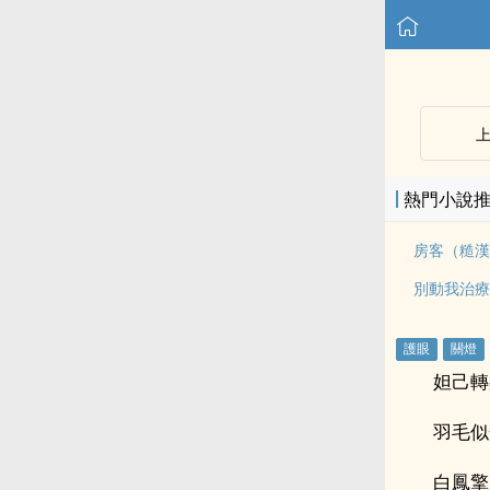
熱門小說
房客（糙漢
別動我治療
妲己轉
羽毛似
白鳳擎