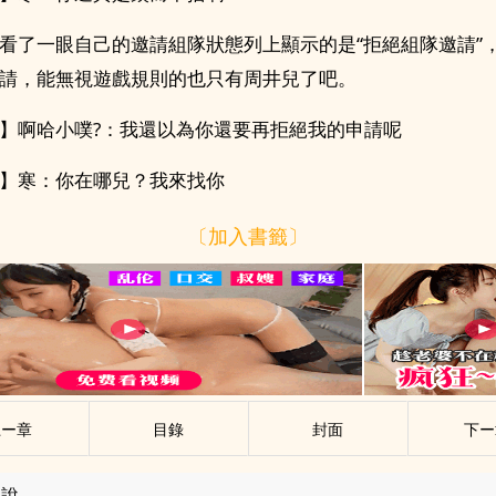
看了一眼自己的邀請組隊狀態列上顯示的是“拒絕組隊邀請”
請，能無視遊戲規則的也只有周井兒了吧。
】啊哈小噗?：我還以為你還要再拒絕我的申請呢
】寒：你在哪兒？我來找你
〔加入書籤〕
上ー章
目錄
封面
下ー
小說