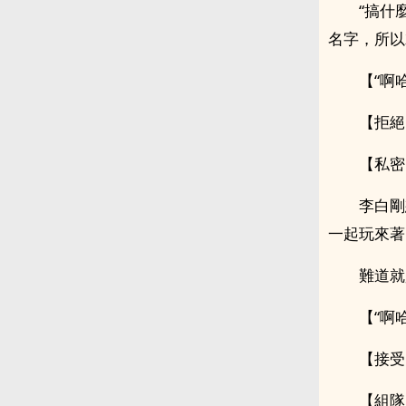
“搞什
名字，所以
【“啊
【拒絕
【私密
李白剛
一起玩來著
難道就
【“啊
【接受
【組隊