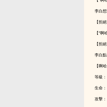
李白想
【拒絕
【“啊
【拒絕
李白點
【啊哈
等級：
生命：
攻擊：