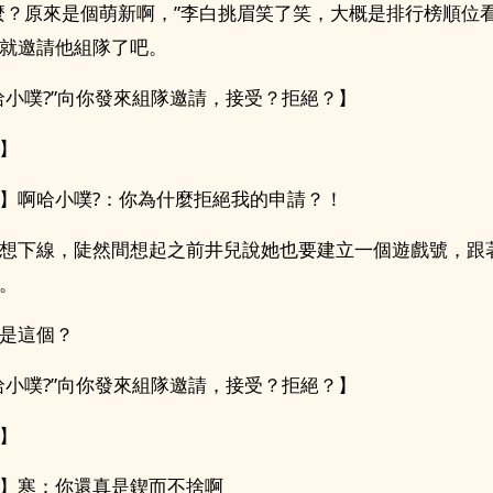
麼？原來是個萌新啊，”李白挑眉笑了笑，大概是排行榜順位
就邀請他組隊了吧。
哈小噗?”向你發來組隊邀請，接受？拒絕？】
】
】啊哈小噗?：你為什麼拒絕我的申請？！
想下線，陡然間想起之前井兒說她也要建立一個遊戲號，跟
。
是這個？
哈小噗?”向你發來組隊邀請，接受？拒絕？】
】
】寒：你還真是鍥而不捨啊