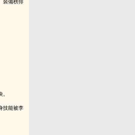
、裝備榜排
決。
身技能被李