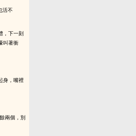
也活不
體，下一刻
嚎叫著衝
起身，嘴裡
其餘兩個，別