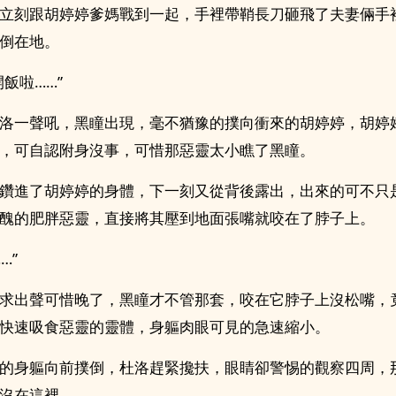
立刻跟胡婷婷爹媽戰到一起，手裡帶鞘長刀砸飛了夫妻倆手
倒在地。
開飯啦……”
洛一聲吼，黑瞳出現，毫不猶豫的撲向衝來的胡婷婷，胡婷
，可自認附身沒事，可惜那惡靈太小瞧了黑瞳。
鑽進了胡婷婷的身體，下一刻又從背後露出，出來的可不只
醜的肥胖惡靈，直接將其壓到地面張嘴就咬在了脖子上。
…”
求出聲可惜晚了，黑瞳才不管那套，咬在它脖子上沒松嘴，
快速吸食惡靈的靈體，身軀肉眼可見的急速縮小。
的身軀向前撲倒，杜洛趕緊攙扶，眼睛卻警惕的觀察四周，
沒在這裡。