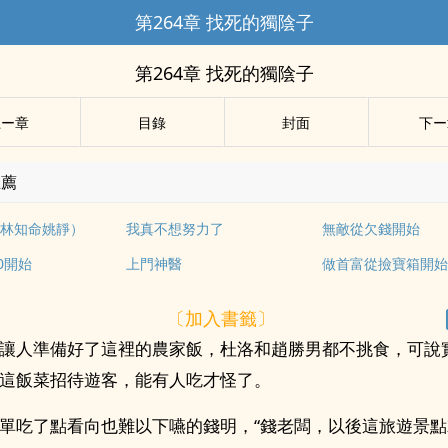
第264章 找死的獨陰子
第264章 找死的獨陰子
上ー章
目錄
封面
下ー
推薦
林知命姚靜）
我真不想努力了
無敵從欠錢開始
0開始
上門神醫
做首富從撿寶箱開
〔加入書籤〕
讓人準備好了這裡的農家飯，杜洛和趙勝男都不挑食，可說
這飯菜招待遊客，能有人吃才怪了。
單吃了點看向也難以下嚥的錢明，“錢老闆，以後這旅遊景