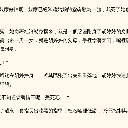
…奴家好怕啊，奴家已經和這姑娘的靈魂融為一體，我死了她
落，她向著杜洛縱身撲來，就是一個惡靈附身了胡婷婷的身
衝出來一男一女，就是胡婷婷的父母，手裡拿著菜刀，嘴裡
鬼附身。
的！”
腳踹在胡婷婷身上，將其踹飛了出去重重落地，胡婷婷快速
話語。
真不知道憐香惜玉呢，受死吧……”
了過來，食指長出漆黑的指甲，杜洛嘴裡低語，“冷雪控制