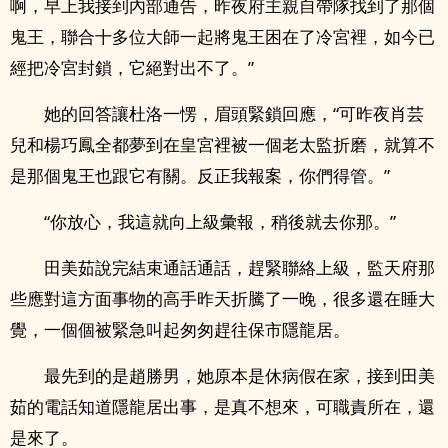
啊，早上我接到內部通告，昨夜府主親自帶隊找到了那個
鬼王，聯合十多位大師一起將鬼王困在了冷宮裡，如今已
經把冷宮封鎖，它絕對出不了。”
她的回答讓杜洛一愣，眉頭緊鎖回應，“可昨夜肖芸
兒和楊巧鳳全都夢到在皇宮裡被一個老太監折磨，就算不
是那個鬼王也跟它有關。反正我報案，你們得管。”
“你放心，我這就向上級彙報，稍後就去你那。”
田美茹說完結束通話通話，趕緊聯絡上級，監天府那
些應對這方面事物的高手昨天折騰了一晚，很多還在睡大
覺，一個個被緊急叫起匆匆趕往保市隱龍居。
最先到的是趙勝男，她原本是休病假在家，接到田美
茹的電話知道隱龍居出事，是真不想來，可職責所在，還
是來了。