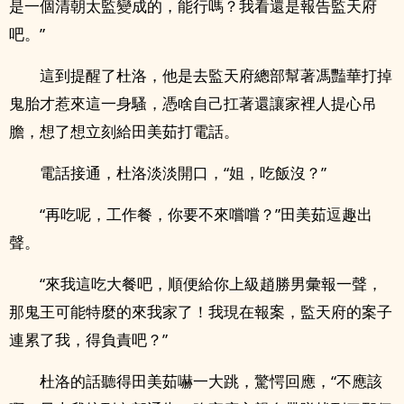
是一個清朝太監變成的，能行嗎？我看還是報告監天府
吧。”
這到提醒了杜洛，他是去監天府總部幫著馮豔華打掉
鬼胎才惹來這一身騷，憑啥自己扛著還讓家裡人提心吊
膽，想了想立刻給田美茹打電話。
電話接通，杜洛淡淡開口，“姐，吃飯沒？”
“再吃呢，工作餐，你要不來嚐嚐？”田美茹逗趣出
聲。
“來我這吃大餐吧，順便給你上級趙勝男彙報一聲，
那鬼王可能特麼的來我家了！我現在報案，監天府的案子
連累了我，得負責吧？”
杜洛的話聽得田美茹嚇一大跳，驚愕回應，“不應該