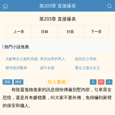
第203章 直接爆表
第203章 直接爆表
上ー章
目錄
封面
下ー章
熱門小說推薦
大齡剩女之顧氏長媳
來自仙界的男人
絕品狂少系統
都市絕武醫神
超牛女婿
重生之復仇女王
〔加入書籤〕
有陰靈鬼物進家的訊息很快傳遍別墅內部，引來眾女
恐慌，還是肖奇媛穩重，叫大家不要外傳，免得嚇到家裡
的保安和傭人。