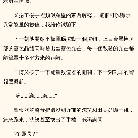
示所在區域。”
又揚了揚手裡類似羅盤的東西解釋，“這個可以顯示
異常能量的數值，我給你試驗下。”
下一刻他開啟平板電腦按動一個按鈕，上百金屬棒頂
部的藍色晶體同時發出幽藍色光芒，每一個散發的光芒都
能籠罩十多平方米的距離。
王博又按了一下能量數值器的開關，下一刻刺耳的警
報聲響起。
“滴……滴……滴……”
警報器的聲音把還沒到近前的沈笑和田美茹嚇一跳，
急急跑來，沈笑甚至拔出了手槍，低喝詢問。
“在哪呢？”