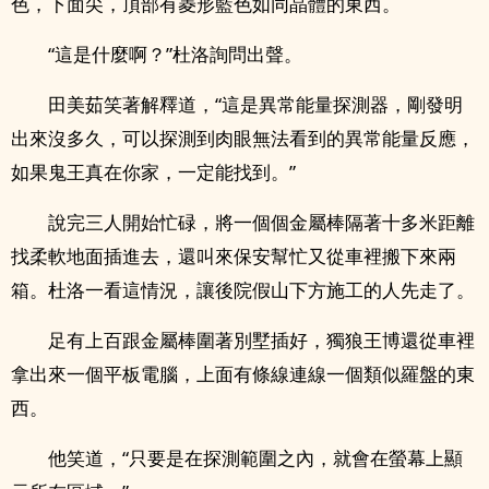
色，下面尖，頂部有菱形藍色如同晶體的東西。
“這是什麼啊？”杜洛詢問出聲。
田美茹笑著解釋道，“這是異常能量探測器，剛發明
出來沒多久，可以探測到肉眼無法看到的異常能量反應，
如果鬼王真在你家，一定能找到。”
說完三人開始忙碌，將一個個金屬棒隔著十多米距離
找柔軟地面插進去，還叫來保安幫忙又從車裡搬下來兩
箱。杜洛一看這情況，讓後院假山下方施工的人先走了。
足有上百跟金屬棒圍著別墅插好，獨狼王博還從車裡
拿出來一個平板電腦，上面有條線連線一個類似羅盤的東
西。
他笑道，“只要是在探測範圍之內，就會在螢幕上顯