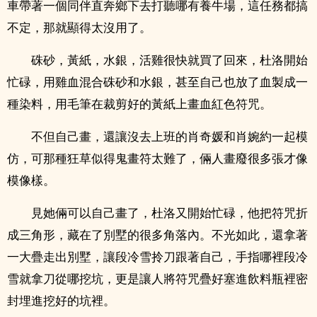
車帶著一個同伴直奔鄉下去打聽哪有養牛場，這任務都搞
不定，那就顯得太沒用了。
硃砂，黃紙，水銀，活雞很快就買了回來，杜洛開始
忙碌，用雞血混合硃砂和水銀，甚至自己也放了血製成一
種染料，用毛筆在裁剪好的黃紙上畫血紅色符咒。
不但自己畫，還讓沒去上班的肖奇媛和肖婉約一起模
仿，可那種狂草似得鬼畫符太難了，倆人畫廢很多張才像
模像樣。
見她倆可以自己畫了，杜洛又開始忙碌，他把符咒折
成三角形，藏在了別墅的很多角落內。不光如此，還拿著
一大疊走出別墅，讓段冷雪拎刀跟著自己，手指哪裡段冷
雪就拿刀從哪挖坑，更是讓人將符咒疊好塞進飲料瓶裡密
封埋進挖好的坑裡。