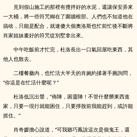
見到假山施工的那裡有攪拌好的水泥，還讓保安弄來
一大桶，將一些符咒糊在了圍牆根部。人們也不知道他在
搞啥，只能是配合，就連傻大個奧洛斯也忙前忙後不斷將
肖家姐妹畫好的符咒從別墅拿出來。
中午吃飯前才忙完，杜洛長出一口氣回屋吃東西，其
他人也散去。
二樓餐廳內，也忙活大半天的肖婉約揉著手腕詢問，
“你這是在忙活什麼呢？”
杜洛低沉出聲，“佈陣，困靈陣！不管什麼髒東西進
家，只要一現行就能困住，只要掙脫前我能趕到，或許能
抓住。”
肖奇媛擔心說道，“可我聽巧鳳說這次是個鬼王，還