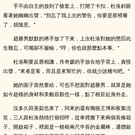
手不由自主的放到了槍套上，打開了卡扣，杜洛斜眼
看著她幽幽出聲，“別忘了我上次的警告，你要是那裡癢
了，就隨意。”
趙勝男默默的將手放了下來，上次杜洛對她的懲罰此
生難忘，可嘴卻不服輸，“哼，你也就那麼點本事。”
杜洛剛要反唇相譏，肖奇媛的手放在他手背上，責怪
出聲，“來者是客，而且是來幫忙的，你就少說幾句吧。”
她的面子當然要給，可也不想面對趙勝男，就算是她
如今超模的身材和美貌容顏也一樣，點了根菸起身外走。
沒多久田美茹也來了，同來的還有獨狼王博和夜梟沈
笑，三人跟杜洛熱情打個招呼，從車裡搬下來兩個長條箱
子。開啟箱子，裡面是一根根兩尺半長的金屬棒，通體銀