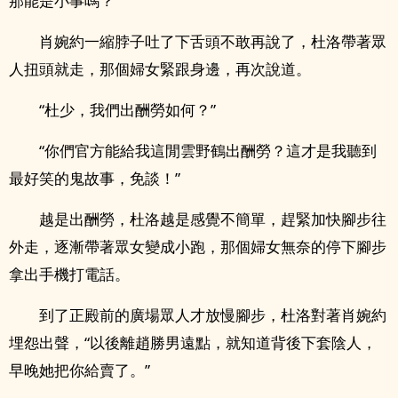
那能是小事嗎？”
肖婉約一縮脖子吐了下舌頭不敢再說了，杜洛帶著眾
人扭頭就走，那個婦女緊跟身邊，再次說道。
“杜少，我們出酬勞如何？”
“你們官方能給我這閒雲野鶴出酬勞？這才是我聽到
最好笑的鬼故事，免談！”
越是出酬勞，杜洛越是感覺不簡單，趕緊加快腳步往
外走，逐漸帶著眾女變成小跑，那個婦女無奈的停下腳步
拿出手機打電話。
到了正殿前的廣場眾人才放慢腳步，杜洛對著肖婉約
埋怨出聲，“以後離趙勝男遠點，就知道背後下套陰人，
早晚她把你給賣了。”