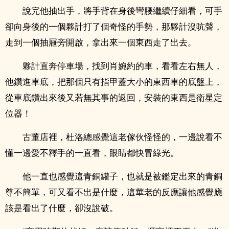
說完他抽出手，將手背在身後彎腰繼續仔細看，可手
卻向身後的一個夥計打了個奇怪的手勢，那夥計沒吭聲，
走到一個抽屜旁開啟，拿出來一個東西走了出去。
夥計直奔停車場，找到肖婉約的車，看看左右無人，
他鑽進車底，把那個只有指甲蓋大小的東西車的底盤上，
從車底鑽出來後又若無其事的返回，安裝的東西是衛星定
位器！
古董店裡，杜洛總感覺這老傢伙怪怪的，一邊說看不
懂一邊愛不釋手的一直看，眼睛都快冒綠光。
他一直也感覺這青銅罐子，也就是被鑑定出來的青銅
尊不簡單，可又看不出是什麼，這華老的反應讓他感覺應
該是看出了什麼，卻沒說破。