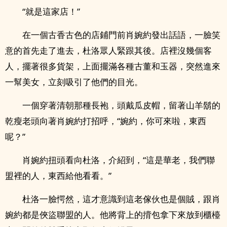
“就是這家店！”
在一個古香古色的店鋪門前肖婉約發出話語，一臉笑
意的首先走了進去，杜洛眾人緊跟其後。店裡沒幾個客
人，擺著很多貨架，上面擺滿各種古董和玉器，突然進來
一幫美女，立刻吸引了他們的目光。
一個穿著清朝那種長袍，頭戴瓜皮帽，留著山羊鬍的
乾瘦老頭向著肖婉約打招呼，“婉約，你可來啦，東西
呢？”
肖婉約扭頭看向杜洛，介紹到，“這是華老，我們聯
盟裡的人，東西給他看看。”
杜洛一臉愕然，這才意識到這老傢伙也是個賊，跟肖
婉約都是俠盜聯盟的人。他將背上的揹包拿下來放到櫃檯