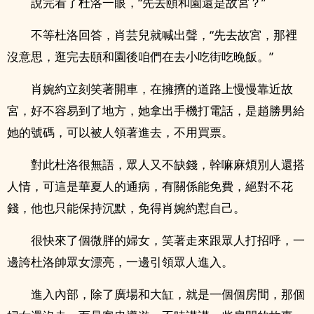
說完看了杜洛一眼，“先去頤和園還是故宮？”
不等杜洛回答，肖芸兒就喊出聲，“先去故宮，那裡
沒意思，逛完去頤和園後咱們在去小吃街吃晚飯。”
肖婉約立刻笑著開車，在擁擠的道路上慢慢靠近故
宮，好不容易到了地方，她拿出手機打電話，是趙勝男給
她的號碼，可以被人領著進去，不用買票。
對此杜洛很無語，眾人又不缺錢，幹嘛麻煩別人還搭
人情，可這是華夏人的通病，有關係能免費，絕對不花
錢，他也只能保持沉默，免得肖婉約懟自己。
很快來了個微胖的婦女，笑著走來跟眾人打招呼，一
邊誇杜洛帥眾女漂亮，一邊引領眾人進入。
進入內部，除了廣場和大缸，就是一個個房間，那個