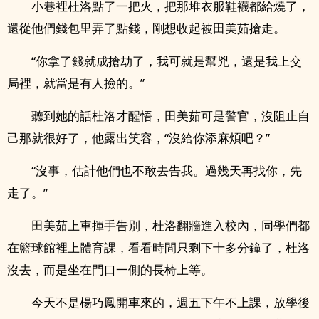
小巷裡杜洛點了一把火，把那堆衣服鞋襪都給燒了，
還從他們錢包里弄了點錢，剛想收起被田美茹搶走。
“你拿了錢就成搶劫了，我可就是幫兇，還是我上交
局裡，就當是有人撿的。”
聽到她的話杜洛才醒悟，田美茹可是警官，沒阻止自
己那就很好了，他露出笑容，“沒給你添麻煩吧？”
“沒事，估計他們也不敢去告我。過幾天再找你，先
走了。”
田美茹上車揮手告別，杜洛翻牆進入校內，同學們都
在籃球館裡上體育課，看看時間只剩下十多分鐘了，杜洛
沒去，而是坐在門口一側的長椅上等。
今天不是楊巧鳳開車來的，週五下午不上課，放學後