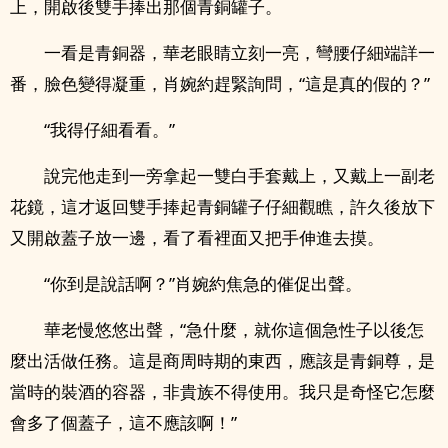
上，開啟後雙手捧出那個青銅罐子。
一看是青銅器，華老眼睛立刻一亮，彎腰仔細端詳一
番，臉色變得凝重，肖婉約趕緊詢問，“這是真的假的？”
“我得仔細看看。”
說完他走到一旁拿起一雙白手套戴上，又戴上一副老
花鏡，這才返回雙手捧起青銅罐子仔細觀瞧，許久後放下
又開啟蓋子放一邊，看了看裡面又把手伸進去摸。
“你到是說話啊？”肖婉約焦急的催促出聲。
華老慢悠悠出聲，“急什麼，就你這個急性子以後怎
麼出活做任務。這是商周時期的東西，應該是青銅尊，是
當時的裝酒的容器，非貴族不得使用。我只是奇怪它怎麼
會多了個蓋子，這不應該啊！”