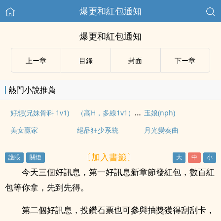
爆更和紅包通知
爆更和紅包通知
上ー章
目錄
封面
下ー章
熱門小說推薦
（高H，多線1v1）在大巴上，被男同學發現的秘密……
好想(兄妹骨科 1v1)
玉娘(nph)
美女贏家
絕品狂少系統
月光變奏曲
〔加入書籤〕
今天三個好訊息，第一好訊息新章節發紅包，數百紅
包等你拿，先到先得。
第二個好訊息，投鑽石票也可參與抽獎獲得刮刮卡，