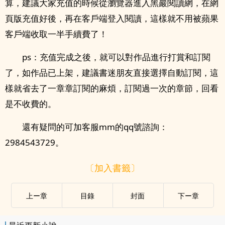
算，建議大家充值的時候從瀏覽器進入黑巖閱讀網，在網
頁版充值好後，再在客戶端登入閱讀，這樣就不用被蘋果
客戶端收取一半手續費了！
ps：充值完成之後，就可以對作品進行打賞和訂閱
了，如作品已上架，建議書迷朋友直接選擇自動訂閱，這
樣就省去了一章章訂閱的麻煩，訂閱過一次的章節，回看
是不收費的。
還有疑問的可加客服mm的qq號諮詢：
2984543729。
〔加入書籤〕
上ー章
目錄
封面
下ー章