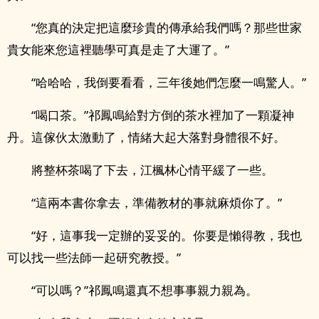
“您真的決定把這麼珍貴的傳承給我們嗎？那些世家
貴女能來您這裡聽學可真是走了大運了。”
“哈哈哈，我倒要看看，三年後她們怎麼一鳴驚人。”
“喝口茶。”祁鳳鳴給對方倒的茶水裡加了一顆凝神
丹。這傢伙太激動了，情緒大起大落對身體很不好。
將整杯茶喝了下去，江楓林心情平緩了一些。
“這兩本書你拿去，準備教材的事就麻煩你了。”
“好，這事我一定辦的妥妥的。你要是懶得教，我也
可以找一些法師一起研究教授。”
“可以嗎？”祁鳳鳴還真不想事事親力親為。