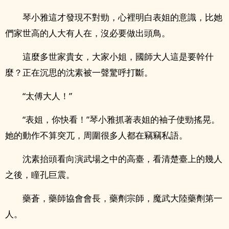
琴小雅這才發現不對勁，心裡明白表姐的意識，比她
們家世高的人大有人在，沒必要做出頭鳥。
這麼多世家貴女，大家小姐，國師大人這是要幹什
麼？正在沉思的沈素被一聲驚呼打斷。
“太傅大人！”
“表姐，你快看！”琴小雅抓著表姐的袖子使勁搖晃。
她的動作不算突兀，周圍很多人都在竊竊私語。
沈素抬頭看向演武場之中的高臺，看清楚臺上的幾人
之後，瞳孔巨震。
藥蒼，藥師協會會長，藥劑宗師，魔武大陸藥劑第一
人。