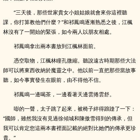
“三天後，那些世家貴女小姐姑娘就會來你這裡聽
課，你打算教他們什麼？”和祁鳳鳴逐漸熟悉之後，江楓
林沒有了一開始的緊張，如今兩人以朋友相處。
祁鳳鳴拿出兩本書放到江楓林面前。
憑空取物，江楓林瞳孔微縮。聽說遠古時期那些大法
師可以將東西收納於魔靈之中。他以前一直把那些當故事
聽，如今事實發生在眼前，由不得他不信。
祁鳳鳴一邊喝茶，一邊看著天邊雲捲雲舒。
嘭的一聲，太子跳了起來，被椅子絆得踉蹌了一下：
“國師，雖然我沒有見過徐傾城和陳傲雪得到的傳承，但
我可以肯定您這兩本書裡面記載的絕對比她們的傳承更珍
貴。”