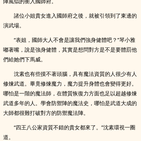
陣風似的衝入國師府。
諸位小姐貴女進入國師府之後，就被引領到了東邊的
演武場。
“表姐，國師大人不會是讓我們強身健體吧？”琴小雅
嘟著嘴，說是強身健體，其實是想問對方是不是要體罰他
們給她們下馬威。
沈素也有些摸不著頭腦，具有魔法資質的人很少有人
修煉武道。畢竟修煉魔力，魔力提升身體也會變得更好。
哪怕是一階的魔法師，在體質恢復力方面也足以超越修煉
武道多年的人。學會防禦陣的魔法史，哪怕是武道大成的
大師都很難打破對方的防禦魔法陣。
“四王八公家資質不錯的貴女都來了。”沈素環視一圈
道。