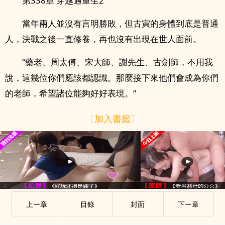
第338章 穿越遇重生2
當年兩人並沒有言明勝敗，但古寅的身體到底是普通
人，決戰之後一直修養，再也沒有出現在世人面前。
“藥老、周太傅、宋大師、謝先生、古劍師，不用我
說，這幾位你們應該都認識。那麼接下來他們會成為你們
的老師，希望諸位能夠好好表現。”
〔加入書籤〕
上ー章
目錄
封面
下ー章