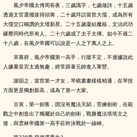
風夕帝國太傅周長夜，三歲識字，七歲做詩，十五歲
透過文官選撥拔得頭籌，二十歲拜訪當世大儒，成為所有
大儒交口稱讚的文壇新星。二十五歲凝結魔核，文治武功
碾壓同時代所有人。二十六歲成了太子太傅。如今不過二
十八歲，在風夕帝國可以說是一人之下萬人之上。
宋慕府，風夕帝國第一高手，行蹤不定，不過據說此
人嫌棄皇宮太過無趣，經常跟著元帥進入軍營。
謝韻之，當世第一才女，琴棋書畫樣樣精通，在琴技
方面更是獨創新高，成為了第一大家。
古寅，第一劍客，因沒有魔法天賦，苦練劍術，在殺
戮之中創造出了獨屬於自己的劍術，戰勝魔法塔塔主之
後，與雲林帝國第一高手莊幹決戰於一線峽。