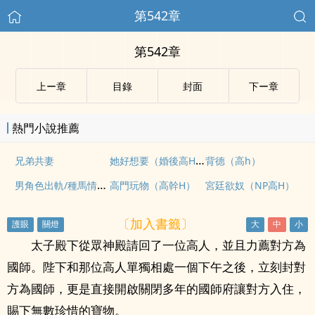
第542章
第542章
上ー章
目錄
封面
下ー章
熱門小說推薦
她好想要（婚後高H）
兄弟共妻
背德（高h）
男角色出軌/種馬情節 推文/排雷
高門玩物（高幹H）
宮廷欲奴（NP高H）
〔加入書籤〕
太子殿下從眾神殿請回了一位高人，並且力薦對方為
國師。陛下和那位高人單獨相處一個下午之後，立刻封對
方為國師，更是直接開啟關閉多年的國師府讓對方入住，
賜下無數珍惜的寶物。